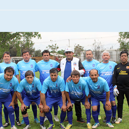
Escuela hospitalaria El Carmen de
Maipu.
25/06/2026
MUNICIPALIDADES, HONORARIOS,
DESPIDOS
28/05/2026
¿Asesores con doble sueldo?
18/04/2026