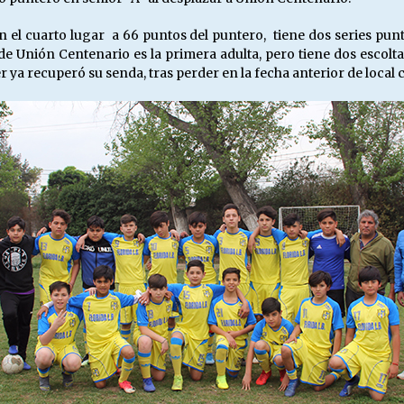
el cuarto lugar a 66 puntos del puntero, tiene dos series punt
 de Unión Centenario es la primera adulta, pero tiene dos escolt
 ya recuperó su senda, tras perder en la fecha anterior de local 