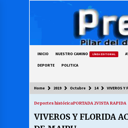
Skip
to
content
INICIO
NUESTRO CAMINO
A
LÍNEA EDITORIAL
DEPORTE
POLITICA
Home
2019
Octubre
14
VIVEROS Y 
COLUMNISTA
Deportes histórica
PORTADA 2
VISTA RAPIDA
Ya se ordenaron las cuentas de
luz… ¿Y cuándo van a bajar?
VIVEROS Y FLORIDA A
03/08/2026