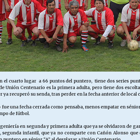
el cuarto lugar a 66 puntos del puntero, tiene dos series punt
 de Unión Centenario es la primera adulta, pero tiene dos escolt
 ya recuperó su senda, tras perder en la fecha anterior de local 
fue una fecha cerrada como pensaba, menos empatar en sénior “B
ampo de fútbol.
geniería en segunda y primera adulta que ya se olvidaron de ga
icto, segunda infantil, que ya no comparte con Cañón Alonso que
o puntero en sénior “A” al desplazar a Unión Centenario.