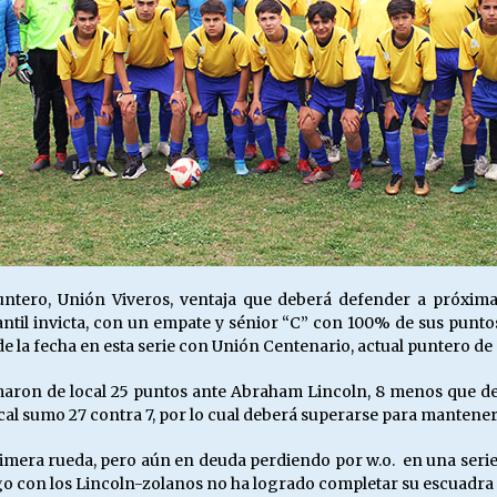
ntero, Unión Viveros, ventaja que deberá defender a próxima
fantil invicta, con un empate y sénior “C” con 100% de sus punt
o de la fecha en esta serie con Unión Centenario, actual puntero d
umaron de local 25 puntos ante Abraham Lincoln, 8 menos que de 
ocal sumo 27 contra 7, por lo cual deberá superarse para mantener
imera rueda, pero aún en deuda perdiendo por w.o. en una seri
o con los Lincoln-zolanos no ha logrado completar su escuadra t