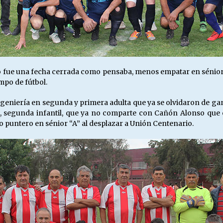
fue una fecha cerrada como pensaba, menos empatar en sénior “B
ampo de fútbol.
geniería en segunda y primera adulta que ya se olvidaron de ga
icto, segunda infantil, que ya no comparte con Cañón Alonso que
o puntero en sénior “A” al desplazar a Unión Centenario.