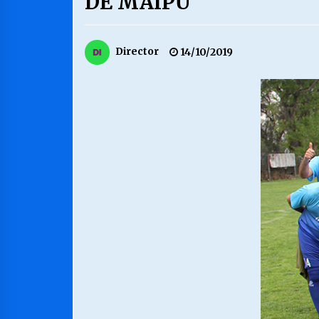
DE MAIPU
MUNICIPALIDAD, TRABAJADORES,
CLIMA LABORAL:
13/07/2026
Director
14/10/2019
VOLVER A SER ALTERNATIVA
16/06/2026
S.O.S. a los ricos, Save Our Souls
(Salvar Nuestras Almas)
30/04/2026