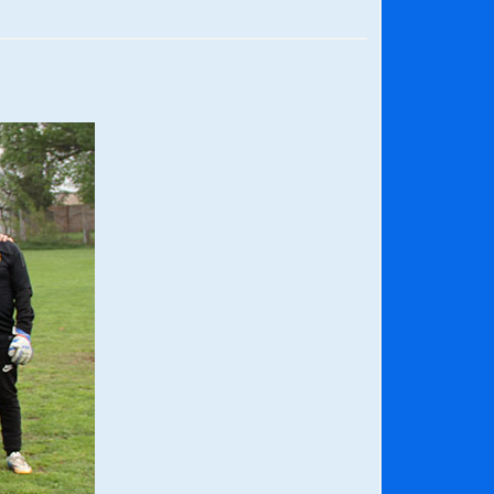
¿Qué habrían dicho?
23/06/2026
Releyendo la Rerum Novarum a 135
años. “La cuestión social hoy”.
16/05/2026
Chile y sus segmentos de la riqueza
06/04/2026