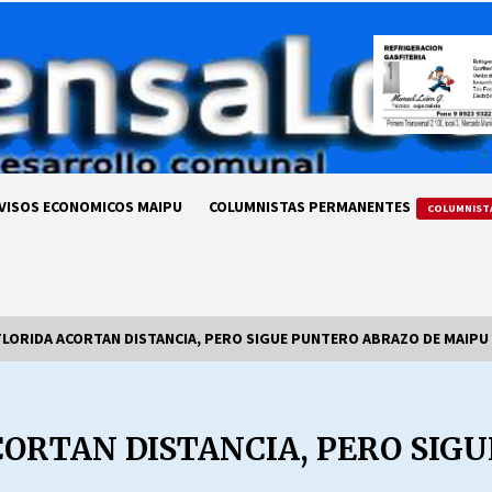
VISOS ECONOMICOS MAIPU
COLUMNISTAS PERMANENTES
COLUMNIST
FLORIDA ACORTAN DISTANCIA, PERO SIGUE PUNTERO ABRAZO DE MAIPU
LA DC POR SIEMPRE.RECORDANDO
69 AÑOS DE HISTORIA
CORTAN DISTANCIA, PERO SIG
28/07/2026