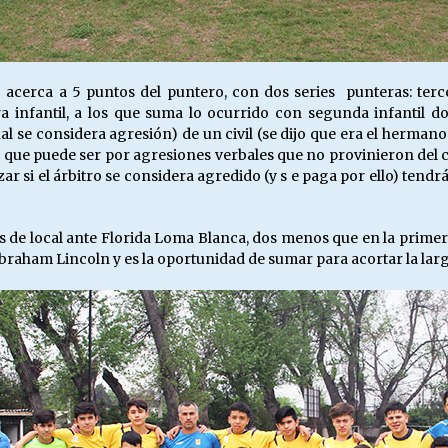
acerca a 5 puntos del puntero, con dos series punteras: terce
 infantil, a los que suma lo ocurrido con segunda infantil 
l se considera agresión) de un civil (se dijo que era el hermano
, que puede ser por agresiones verbales que no provinieron del ci
zar si el árbitro se considera agredido (y s e paga por ello) tendr
 de local ante Florida Loma Blanca, dos menos que en la primera
Abraham Lincoln y es la oportunidad de sumar para acortar la larg