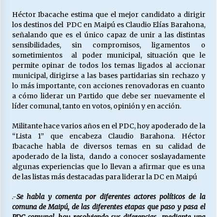
Héctor Ibacache estima que el mejor candidato a dirigir
los destinos del PDC en Maipú es Claudio Elías Barahona,
Releyendo la Rerum Novarum a 135 años. “La
señalando que es el único capaz de unir a las distintas
cuestión social hoy”.
sensibilidades, sin compromisos, ligamentos o
16/05/2026
sometimientos al poder municipal, situación que le
permite opinar de todos los temas ligados al accionar
S.O.S. a los ricos, Save Our Souls (Salvar
municipal, dirigirse a las bases partidarias sin rechazo y
Nuestras Almas)
lo más importante, con acciones renovadoras en cuanto
30/04/2026
a cómo liderar un Partido que debe ser nuevamente el
líder comunal, tanto en votos, opinión y en acción.
¿Asesores con doble sueldo?
Militante hace varios años en el PDC, hoy apoderado de la
18/04/2026
“Lista 1” que encabeza Claudio Barahona. Héctor
Ibacache habla de diversos temas en su calidad de
apoderado de la lista, dando a conocer soslayadamente
Chile y sus segmentos de la riqueza
algunas experiencias que lo llevan a afirmar que es una
06/04/2026
de las listas más destacadas para liderar la DC en Maipú
.-
Se habla y comenta por diferentes actores políticos de la
comuna de Maipú, de las diferentes etapas que paso y pasa el
PDC comunal, hoy resolviendo sus diferencias mediante una