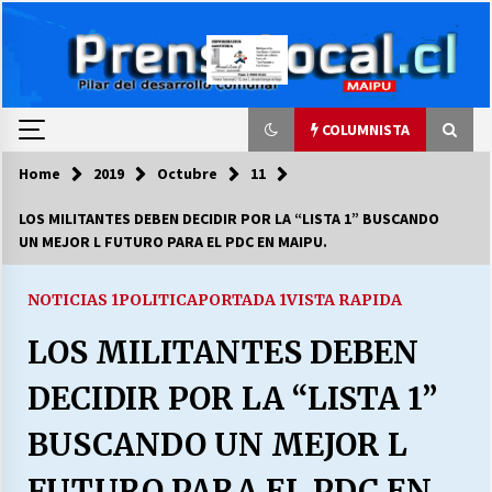
Skip
to
content
COLUMNISTA
Home
2019
Octubre
11
COLUMNISTA
LOS MILITANTES DEBEN DECIDIR POR LA “LISTA 1” BUSCANDO
UN MEJOR L FUTURO PARA EL PDC EN MAIPU.
Ya se ordenaron las cuentas de luz… ¿Y
cuándo van a bajar?
03/08/2026
NOTICIAS 1
POLITICA
PORTADA 1
VISTA RAPIDA
LOS MILITANTES DEBEN
LA DC POR SIEMPRE.RECORDANDO 69 AÑOS DE
HISTORIA
DECIDIR POR LA “LISTA 1”
28/07/2026
BUSCANDO UN MEJOR L
“ORGULLOSOS DE SER DC” SALUDA EL
CUMPLEAÑOS 69
FUTURO PARA EL PDC EN