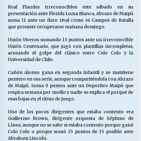
Real Flandes irreconocibles este sábado en su
presentación ante Florida Loma Blanca, Abrazo de Maipú
suma 11 ante un duro rival como es Campos de Batalla
Releyendo la Rerum Novarum a 135 años. “La
cuestión social hoy”.
que promete recuperarse mañana domingo.
16/05/2026
Unión Viveros sumando 13 puntos ante un irreconocible
Unión Centenario, que jugó con plantillas incompletas,
S.O.S. a los ricos, Save Our Souls (Salvar
acusando el golpe del clásico entre Colo Colo y la
Nuestras Almas)
Universidad de Chile.
30/04/2026
Cañón Alonso gana en segunda infantil y se mantiene
¿Asesores con doble sueldo?
puntero en esa serie, aunque compartiéndola con Abrazo
18/04/2026
de Maipú. Suma 9 puntos ante un Deportivo Maipú que
respira semana por medio y nadie se explica el porqué de
esas bajas en el ritmo de juego.
Chile y sus segmentos de la riqueza
Uno de los pocos dirigentes que estaba contento era
06/04/2026
Guillermo Brown, dirigente orquesta de Séptimo de
Línea, aunque no se sabe si estaba contento porque ganó
Colo Colo o porque sumó 15 puntos de 15 posible ante
Abraham Lincoln.