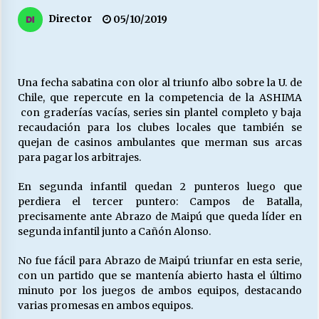
27/07/2026
Director
05/10/2019
MUNICIPALIDAD, TRABAJADORES, CLIMA
LABORAL:
13/07/2026
Una fecha sabatina con olor al triunfo albo sobre la U. de
Chile, que repercute en la competencia de la ASHIMA
Escuela hospitalaria El Carmen de Maipu.
con graderías vacías, series sin plantel completo y baja
25/06/2026
recaudación para los clubes locales que también se
quejan de casinos ambulantes que merman sus arcas
para pagar los arbitrajes.
¿Qué habrían dicho?
23/06/2026
En segunda infantil quedan 2 punteros luego que
perdiera el tercer puntero: Campos de Batalla,
precisamente ante Abrazo de Maipú que queda líder en
segunda infantil junto a Cañón Alonso.
VOLVER A SER ALTERNATIVA
16/06/2026
No fue fácil para Abrazo de Maipú triunfar en esta serie,
con un partido que se mantenía abierto hasta el último
minuto por los juegos de ambos equipos, destacando
MUNICIPALIDADES, HONORARIOS, DESPIDOS
varias promesas en ambos equipos.
28/05/2026