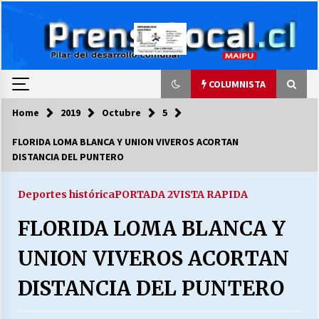
Skip
to
content
COLUMNISTA
Home
2019
Octubre
5
COLUMNISTA
FLORIDA LOMA BLANCA Y UNION VIVEROS ACORTAN
DISTANCIA DEL PUNTERO
Ya se ordenaron las cuentas de luz… ¿Y
cuándo van a bajar?
03/08/2026
Deportes histórica
PORTADA 2
VISTA RAPIDA
FLORIDA LOMA BLANCA Y
LA DC POR SIEMPRE.RECORDANDO 69 AÑOS DE
HISTORIA
UNION VIVEROS ACORTAN
28/07/2026
DISTANCIA DEL PUNTERO
“ORGULLOSOS DE SER DC” SALUDA EL
CUMPLEAÑOS 69