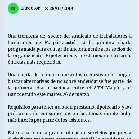
27/07/2026
Director
28/03/2019
MUNICIPALIDAD, TRABAJADORES, CLIMA
LABORAL:
13/07/2026
Una treintena de socios del sindicato de trabajadores a
honorarios de Maipú asistió a la primera charla
Escuela hospitalaria El Carmen de Maipu.
programada para educar financieramente a los socios de
25/06/2026
la organización. Hipotecarios y préstamos de consumo
éntrelas más requeridas.
¿Qué habrían dicho?
Una charla de cómo manejar los recursos en el hogar,
23/06/2026
buscar alternativas de no sobre endeudarse fue parte de
la primera charla pactada entre el STH-Maipú y el
Bancoestado este martes 26 de marzo.
VOLVER A SER ALTERNATIVA
Requisitos para tener un buen préstamo hipotecario y los
16/06/2026
préstamos de consumo fueron los temas donde hubo
más interés por parte de los asistentes.
MUNICIPALIDADES, HONORARIOS, DESPIDOS
Este es parte de la gran cantidad de servicios que presta
28/05/2026