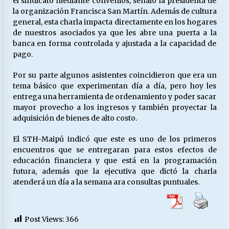
el sindicato mediante convenios, señaló la presidenta de
la organización Francisca San Martín. Además de cultura
general, esta charla impacta directamente en los hogares
de nuestros asociados ya que les abre una puerta a la
Releyendo la Rerum Novarum a 135 años. “La
cuestión social hoy”.
banca en forma controlada y ajustada a la capacidad de
16/05/2026
pago.
Por su parte algunos asistentes coincidieron que era un
S.O.S. a los ricos, Save Our Souls (Salvar
tema básico que experimentan día a día, pero hoy les
Nuestras Almas)
entrega una herramienta de ordenamiento y poder sacar
30/04/2026
mayor provecho a los ingresos y también proyectar la
adquisición de bienes de alto costo.
¿Asesores con doble sueldo?
18/04/2026
El STH-Maipú indicó que este es uno de los primeros
encuentros que se entregaran para estos efectos de
educación financiera y que está en la programación
futura, además que la ejecutiva que dictó la charla
Chile y sus segmentos de la riqueza
atenderá un día a la semana ara consultas puntuales.
06/04/2026
Post Views:
366