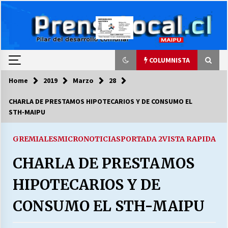
Skip
to
content
COLUMNISTA
Home
2019
Marzo
28
COLUMNISTA
CHARLA DE PRESTAMOS HIPOTECARIOS Y DE CONSUMO EL
STH-MAIPU
Ya se ordenaron las cuentas de luz… ¿Y
cuándo van a bajar?
03/08/2026
GREMIALES
MICRONOTICIAS
PORTADA 2
VISTA RAPIDA
CHARLA DE PRESTAMOS
LA DC POR SIEMPRE.RECORDANDO 69 AÑOS DE
HISTORIA
HIPOTECARIOS Y DE
28/07/2026
CONSUMO EL STH-MAIPU
“ORGULLOSOS DE SER DC” SALUDA EL
CUMPLEAÑOS 69