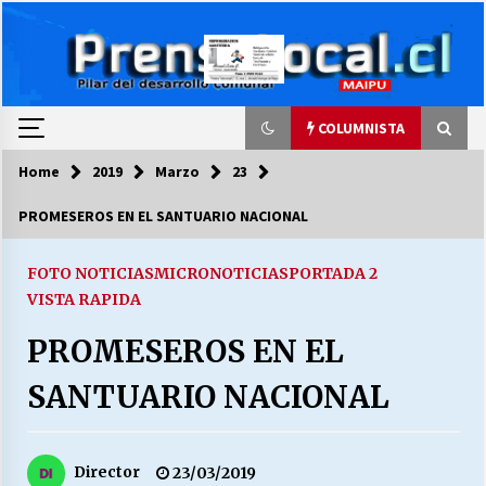
Skip
to
content
COLUMNISTA
Home
2019
Marzo
23
COLUMNISTA
PROMESEROS EN EL SANTUARIO NACIONAL
Ya se ordenaron las cuentas de luz… ¿Y
cuándo van a bajar?
FOTO NOTICIAS
MICRONOTICIAS
PORTADA 2
03/08/2026
VISTA RAPIDA
PROMESEROS EN EL
LA DC POR SIEMPRE.RECORDANDO 69 AÑOS DE
HISTORIA
SANTUARIO NACIONAL
28/07/2026
“ORGULLOSOS DE SER DC” SALUDA EL
CUMPLEAÑOS 69
Director
23/03/2019