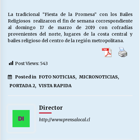
La tradicional “Fiesta de la Promesa” con los Bailes
Releyendo la Rerum Novarum a 135 años. “La
Religiosos realizaron el fin de semana correspondiente
cuestión social hoy”.
al domingo 17 de marzo de 2019 con cofradías
16/05/2026
provenientes del norte, lugares de la costa central y
bailes religioso del centro de la región metropolitana.
S.O.S. a los ricos, Save Our Souls (Salvar
Nuestras Almas)
30/04/2026
Post Views:
543
¿Asesores con doble sueldo?
Posted in
FOTO NOTICIAS
,
MICRONOTICIAS
,
18/04/2026
PORTADA 2
,
VISTA RAPIDA
Chile y sus segmentos de la riqueza
Director
06/04/2026
http://www.prensalocal.cl