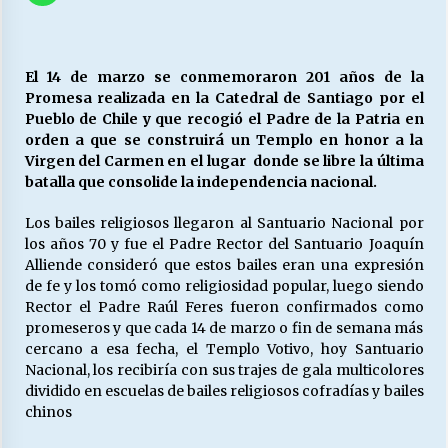
27/07/2026
MUNICIPALIDAD, TRABAJADORES, CLIMA
LABORAL:
El 14 de marzo se conmemoraron 201 años de la
13/07/2026
Promesa realizada en la Catedral de Santiago por el
Pueblo de Chile y que recogió el Padre de la Patria en
orden a que se construirá un Templo en honor a la
Escuela hospitalaria El Carmen de Maipu.
Virgen del Carmen en el lugar donde se libre la última
25/06/2026
batalla que consolide la independencia nacional.
Los bailes religiosos llegaron al Santuario Nacional por
¿Qué habrían dicho?
los años 70 y fue el Padre Rector del Santuario Joaquín
23/06/2026
Alliende consideró que estos bailes eran una expresión
de fe y los tomó como religiosidad popular, luego siendo
Rector el Padre Raúl Feres fueron confirmados como
promeseros y que cada 14 de marzo o fin de semana más
VOLVER A SER ALTERNATIVA
cercano a esa fecha, el Templo Votivo, hoy Santuario
16/06/2026
Nacional, los recibiría con sus trajes de gala multicolores
dividido en escuelas de bailes religiosos cofradías y bailes
chinos
MUNICIPALIDADES, HONORARIOS, DESPIDOS
28/05/2026