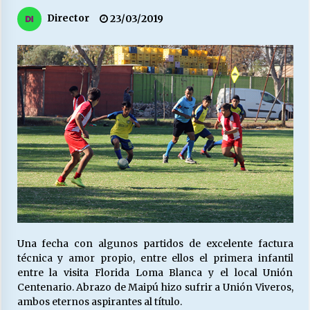
27/07/2026
Director
23/03/2019
MUNICIPALIDAD, TRABAJADORES, CLIMA
LABORAL:
13/07/2026
Escuela hospitalaria El Carmen de Maipu.
25/06/2026
¿Qué habrían dicho?
23/06/2026
VOLVER A SER ALTERNATIVA
16/06/2026
Una fecha con algunos partidos de excelente factura
técnica y amor propio, entre ellos el primera infantil
entre la visita Florida Loma Blanca y el local Unión
Centenario. Abrazo de Maipú hizo sufrir a Unión Viveros,
MUNICIPALIDADES, HONORARIOS, DESPIDOS
ambos eternos aspirantes al título.
28/05/2026