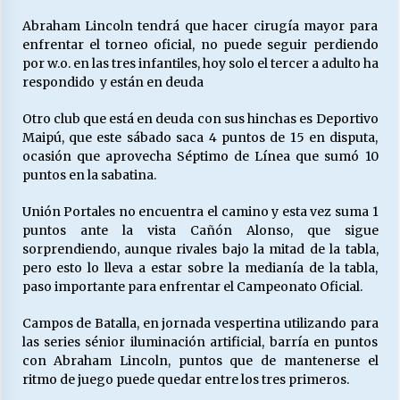
Abraham Lincoln tendrá que hacer cirugía mayor para
enfrentar el torneo oficial, no puede seguir perdiendo
Releyendo la Rerum Novarum a 135 años. “La
por w.o. en las tres infantiles, hoy solo el tercer a adulto ha
cuestión social hoy”.
respondido y están en deuda
16/05/2026
Otro club que está en deuda con sus hinchas es Deportivo
Maipú, que este sábado saca 4 puntos de 15 en disputa,
S.O.S. a los ricos, Save Our Souls (Salvar
Nuestras Almas)
ocasión que aprovecha Séptimo de Línea que sumó 10
30/04/2026
puntos en la sabatina.
Unión Portales no encuentra el camino y esta vez suma 1
¿Asesores con doble sueldo?
puntos ante la vista Cañón Alonso, que sigue
18/04/2026
sorprendiendo, aunque rivales bajo la mitad de la tabla,
pero esto lo lleva a estar sobre la medianía de la tabla,
paso importante para enfrentar el Campeonato Oficial.
Chile y sus segmentos de la riqueza
06/04/2026
Campos de Batalla, en jornada vespertina utilizando para
las series sénior iluminación artificial, barría en puntos
con Abraham Lincoln, puntos que de mantenerse el
ritmo de juego puede quedar entre los tres primeros.