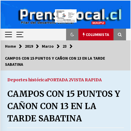
Skip
to
content
COLUMNISTA
Home
2019
Marzo
23
COLUMNISTA
CAMPOS CON 15 PUNTOS Y CAÑON CON 13 EN LA TARDE
SABATINA
Ya se ordenaron las cuentas de luz… ¿Y
cuándo van a bajar?
03/08/2026
Deportes histórica
PORTADA 2
VISTA RAPIDA
CAMPOS CON 15 PUNTOS Y
LA DC POR SIEMPRE.RECORDANDO 69 AÑOS DE
HISTORIA
CAÑON CON 13 EN LA
28/07/2026
TARDE SABATINA
“ORGULLOSOS DE SER DC” SALUDA EL
CUMPLEAÑOS 69