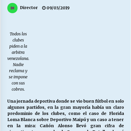
27/07/2026
Director
09/03/2019
MUNICIPALIDAD, TRABAJADORES, CLIMA
LABORAL:
13/07/2026
Todos los
clubes
Escuela hospitalaria El Carmen de Maipu.
piden a la
25/06/2026
arbitra
venezolana.
Nadie
¿Qué habrían dicho?
reclama y
23/06/2026
se impone
con sus
cobros.
VOLVER A SER ALTERNATIVA
Una jornada deportiva donde se vio buen fútbol en solo
16/06/2026
algunos partidos, en la gran mayoría había un claro
predominio de los clubes, como el caso de Florida
Loma Blanca sobre Deportivo Maipú y un caso a tener
MUNICIPALIDADES, HONORARIOS, DESPIDOS
en la mira: Cañón Alonso llevó gran cifra de
28/05/2026