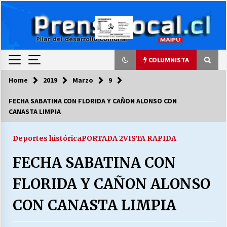
Skip
to
content
COLUMNISTA
Home
2019
Marzo
9
COLUMNISTA
FECHA SABATINA CON FLORIDA Y CAÑON ALONSO CON
CANASTA LIMPIA
Ya se ordenaron las cuentas de luz… ¿Y
cuándo van a bajar?
03/08/2026
Deportes histórica
PORTADA 2
VISTA RAPIDA
FECHA SABATINA CON
LA DC POR SIEMPRE.RECORDANDO 69 AÑOS DE
HISTORIA
FLORIDA Y CAÑON ALONSO
28/07/2026
CON CANASTA LIMPIA
“ORGULLOSOS DE SER DC” SALUDA EL
CUMPLEAÑOS 69