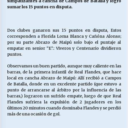
simpatizantes a cancha de Campos de Batalla y logró
sumar los 15 puntos en disputa.
Releyendo la Rerum Novarum a 135 años. “La
cuestión social hoy”.
16/05/2026
Dos clubes ganaron sus 15 puntos en disputa, Estos
corresponden a Florida Loma Blanca y Cañóna Alonso;
por su parte Abrazo de Maipú solo bajo el puntaje al
S.O.S. a los ricos, Save Our Souls (Salvar
empatar en senior “E”.: Viveros y Centenario dividieron
Nuestras Almas)
puntos.
30/04/2026
Observamos un buen partido, aunque muy caliente en las
¿Asesores con doble sueldo?
barras, de la primera infantil de Real Flandes, que hace
18/04/2026
local en cancha Abrazo de Maipú: Allí recibió a Campos
de Batalla, donde en un excelente partido (que estuvo a
punto de arrancarse al árbitro por la influencia de las
barras,) lograron un sufrido empate, luego de que Real
Chile y sus segmentos de la riqueza
Flandes sufriera la expulsión de 2 jugadores en los
06/04/2026
últimos 20 minutos cuando dominaba Flandes y se perdió
más de una ocasión de gol.