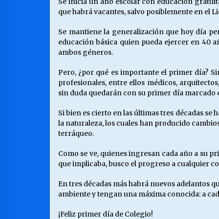
Se inicia un año escolar con educación gratui
que habrá vacantes, salvo posiblemente en el Li
Se mantiene la generalización que hoy día per
educación básica quien pueda ejercer en 40 añ
ambos géneros.
Pero, ¿por qué es importante el primer día? S
profesionales, entre ellos médicos, arquitectos,
sin duda quedarán con su primer día marcado en
Si bien es cierto en las últimas tres décadas se
la naturaleza, los cuales han producido cambios
terráqueo.
Como se ve, quienes ingresan cada año a su pri
que implicaba, busco el progreso a cualquier c
En tres décadas más habrá nuevos adelantos q
ambiente y tengan una máxima conocida: a cad
¡Feliz primer día de Colegio!