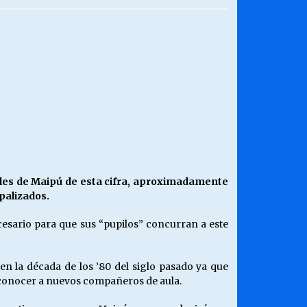
¿Qué habrían dicho?
23/06/2026
Releyendo la Rerum Novarum a 135
años. “La cuestión social hoy”.
16/05/2026
Chile y sus segmentos de la riqueza
06/04/2026
ales de Maipú de esta cifra, aproximadamente
palizados.
ecesario para que sus “pupilos” concurran a este
en la década de los ’80 del siglo pasado ya que
e conocer a nuevos compañeros de aula.