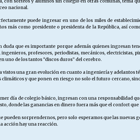
ta, con sorteos y alumnos sin colegio en otras comunas, tema 
ceo nacional.
fectamente puede ingresar en uno de los miles de establecimie
os más como presidente o presidenta de la República, así como 
in duda que es importante porque además quienes ingresan tendr
 ingenieros, profesores, periodistas, mecánicos, electricistas, pi
 uno de los tantos “discos duros” del cerebro.
 ha vistos una gran evolución en cuanto a ingeniería y adelantos 
 climáticos y que ponen en riesgo no solo el futuro cercano, sino
mer día de colegio básico, ingresan con una responsabilidad que
osto, donde las ganancias en dinero fuera más que el confort que
ue pueden sorprendernos, pero solo esperamos que las nuevas g
a acción hay una reacción.