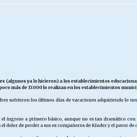
Escuela hospitalaria El Carmen de
Maipu.
25/06/2026
MUNICIPALIDADES, HONORARIOS,
DESPIDOS
28/05/2026
¿Asesores con doble sueldo?
18/04/2026
s (algunos ya lo hicieron) a los establecimientos educacion
 poco más de 17.000 lo realizan en los establecimientos munici
padres sufrieron los últimos días de vacaciones adquiriendo lo n
rá el ingreso a primero básico, aunque no es tan dramático con 
 el dolor de perder a sus ex compañeros de Kínder y el pavor d