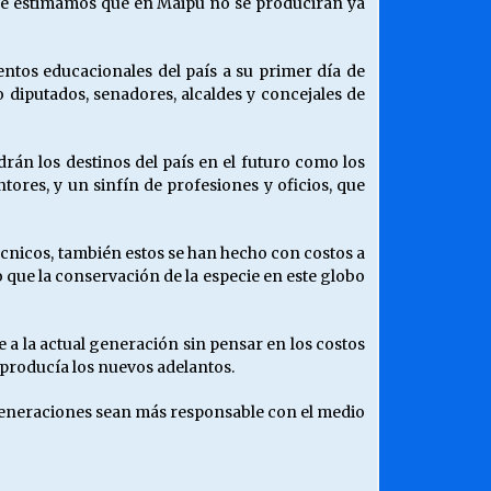
que estimamos que en Maipú no se producirán ya
ntos educacionales del país a su primer día de
diputados, senadores, alcaldes y concejales de
án los destinos del país en el futuro como los
ntores, y un sinfín de profesiones y oficios, que
técnicos, también estos se han hecho con costos a
 que la conservación de la especie en este globo
 a la actual generación sin pensar en los costos
 producía los nuevos adelantos.
eneraciones sean más responsable con el medio