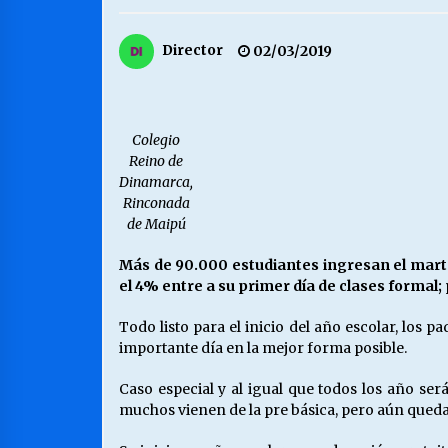
MUNICIPALIDAD, TRABAJADORES,
Director
02/03/2019
CLIMA LABORAL:
13/07/2026
VOLVER A SER ALTERNATIVA
Colegio
16/06/2026
Reino de
Dinamarca,
Rinconada
de Maipú
S.O.S. a los ricos, Save Our Souls
(Salvar Nuestras Almas)
30/04/2026
Más de 90.000 estudiantes ingresan el marte
el 4% entre a su primer día de clases formal;
Todo listo para el inicio del año escolar, los 
importante día en la mejor forma posible.
Caso especial y al igual que todos los año se
muchos vienen de la pre básica, pero aún queda