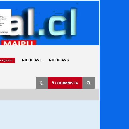
NOTICIAS 1
NOTICIAS 2
AS QUE +
COLUMNISTA
“ORGULLOSOS DE SER DC” SALUDA
EL CUMPLEAÑOS 69
27/07/2026