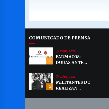
COMUNICADO DE PRENSA
03/08/2026
FARMACOS:
1
DUDAS ANTE
EVENTUAL
VENTA DE
01/08/2026
MEDICAMENTOS
MILITANTES DC
POR MERCADO
2
REALIZAN
LIBRE
DECLARACION
PUBLICA SOBRE
TEMA CODELCO