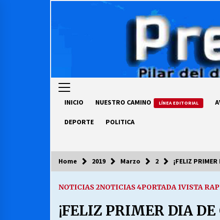
Skip
to
content
INICIO
NUESTRO CAMINO
A
LÍNEA EDITORIAL
DEPORTE
POLITICA
Home
2019
Marzo
2
¡FELIZ PRIMER 
COLUMNISTA
NOTICIAS 2
NOTICIAS 4
PORTADA 1
VISTA RAP
Ya se ordenaron las cuentas de
luz… ¿Y cuándo van a bajar?
¡FELIZ PRIMER DIA DE
03/08/2026