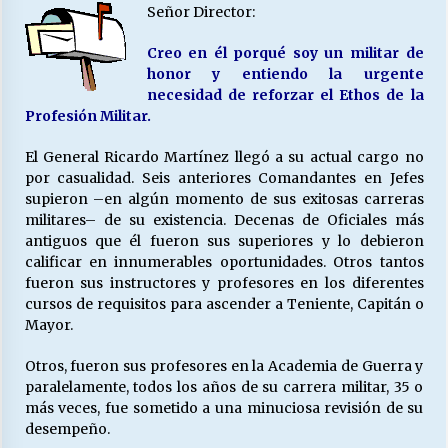
27/07/2026
Señor Director:
Creo en él porqué soy un militar de
MUNICIPALIDAD, TRABAJADORES, CLIMA
LABORAL:
honor y entiendo la urgente
13/07/2026
necesidad de reforzar el Ethos de la
Profesión Militar.
Escuela hospitalaria El Carmen de Maipu.
El General Ricardo Martínez llegó a su actual cargo no
25/06/2026
por casualidad. Seis anteriores Comandantes en Jefes
supieron –en algún momento de sus exitosas carreras
militares– de su existencia. Decenas de Oficiales más
¿Qué habrían dicho?
antiguos que él fueron sus superiores y lo debieron
23/06/2026
calificar en innumerables oportunidades. Otros tantos
fueron sus instructores y profesores en los diferentes
cursos de requisitos para ascender a Teniente, Capitán o
Mayor.
VOLVER A SER ALTERNATIVA
16/06/2026
Otros, fueron sus profesores en la Academia de Guerra y
paralelamente, todos los años de su carrera militar, 35 o
más veces, fue sometido a una minuciosa revisión de su
MUNICIPALIDADES, HONORARIOS, DESPIDOS
desempeño.
28/05/2026