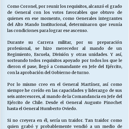
Como Coronel, por reunir los requisitos, alcanzó el grado
de General con los votos favorables que obtuvo de
quienes en ese momento, como Generales integrantes
Releyendo la Rerum Novarum a 135 años. “La
cuestión social hoy”.
del Alto Mando Institucional, determinaron que reunía
16/05/2026
las condiciones para lograr ese ascenso.
Durante su Carrera militar, por su preparación
S.O.S. a los ricos, Save Our Souls (Salvar
profesional, se hizo merecedor al mando de un
Nuestras Almas)
Regimiento, Escuela, División y otras unidades. Y así,
30/04/2026
sorteando todos requisitos apoyado por todos los que le
dieron el pase, llegó a Comandante en Jefe del Ejército,
¿Asesores con doble sueldo?
con la aprobación del Gobierno de turno.
18/04/2026
Por lo mismo creo en el General Martínez, así como
siempre he creído en las capacidades y liderazgo de sus
seis antecesores, al mando de la Comandancia en Jefe del
Chile y sus segmentos de la riqueza
Ejército de Chile. Desde el General Augusto Pinochet
06/04/2026
hasta el General Humberto Oviedo.
Si no creyera en él, sería un traidor. Tan traidor como
quien grabó y probablemente vendió a un medio de