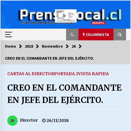
Skip
to
content
COLUMNISTA
Home
2018
Noviembre
26
COLUMNISTA
CREO EN EL COMANDANTE EN JEFE DEL EJÉRCITO.
Ya se ordenaron las cuentas de luz… ¿Y
cuándo van a bajar?
CARTAS AL DIRECTOR
PORTADA 2
VISTA RAPIDA
03/08/2026
CREO EN EL COMANDANTE
LA DC POR SIEMPRE.RECORDANDO 69 AÑOS DE
EN JEFE DEL EJÉRCITO.
HISTORIA
28/07/2026
Director
26/11/2018
“ORGULLOSOS DE SER DC” SALUDA EL
CUMPLEAÑOS 69