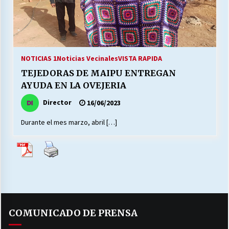
27/07/2026
MUNICIPALIDAD, TRABAJADORES, CLIMA
LABORAL:
13/07/2026
NOTICIAS 1
Noticias Vecinales
VISTA RAPIDA
TEJEDORAS DE MAIPU ENTREGAN
Escuela hospitalaria El Carmen de Maipu.
AYUDA EN LA OVEJERIA
25/06/2026
Director
16/06/2023
Durante el mes marzo, abril […]
¿Qué habrían dicho?
23/06/2026
VOLVER A SER ALTERNATIVA
16/06/2026
COMUNICADO DE PRENSA
MUNICIPALIDADES, HONORARIOS, DESPIDOS
28/05/2026