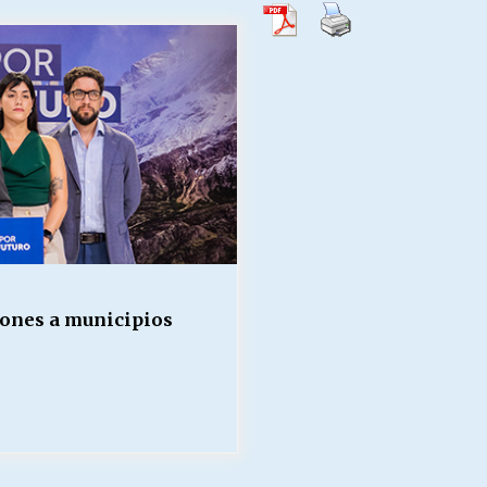
Escuela hospitalaria El Carmen de
Maipu.
25/06/2026
MUNICIPALIDADES, HONORARIOS,
DESPIDOS
28/05/2026
¿Asesores con doble sueldo?
18/04/2026
lones a municipios