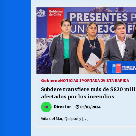
MUNICIPALIDAD, TRABAJADORES,
CLIMA LABORAL:
13/07/2026
VOLVER A SER ALTERNATIVA
16/06/2026
S.O.S. a los ricos, Save Our Souls
(Salvar Nuestras Almas)
30/04/2026
Gobierno
NOTICIAS 1
PORTADA 2
VISTA RAPIDA
Subdere transfiere más de $820 mil
afectados por los incendios
Director
05/02/2024
Viña del Mar, Quilpué y […]