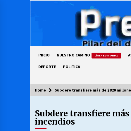
Skip
to
content
INICIO
NUESTRO CAMINO
A
LÍNEA EDITORIAL
DEPORTE
POLITICA
Home
Subdere transfiere más de $820 millone
COLUMNISTA
Subdere transfiere más
Ya se ordenaron las cuentas de
luz… ¿Y cuándo van a bajar?
incendios
03/08/2026