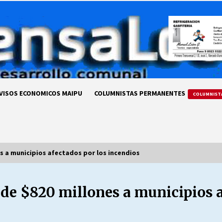
VISOS ECONOMICOS MAIPU
COLUMNISTAS PERMANENTES
COLUMNIST
s a municipios afectados por los incendios
 de $820 millones a municipios a
LA DC POR SIEMPRE.RECORDANDO
69 AÑOS DE HISTORIA
28/07/2026