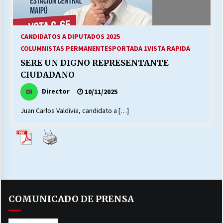
27/07/2026
MUNICIPALIDAD, TRABAJADORES, CLIMA
CANDIDATOS A DIPUTADOS 2025
LABORAL:
13/07/2026
COLUMNISTAS PERMANENTES
PORTADA 1
VISTA RAPIDA
SERE UN DIGNO REPRESENTANTE
Escuela hospitalaria El Carmen de Maipu.
CIUDADANO
25/06/2026
Director
10/11/2025
Juan Carlos Valdivia, candidato a […]
¿Qué habrían dicho?
23/06/2026
VOLVER A SER ALTERNATIVA
16/06/2026
COMUNICADO DE PRENSA
MUNICIPALIDADES, HONORARIOS, DESPIDOS
28/05/2026