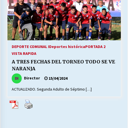
27/07/2026
MUNICIPALIDAD, TRABAJADORES, CLIMA
LABORAL:
13/07/2026
Escuela hospitalaria El Carmen de Maipu.
DEPORTE COMUNAL I
Deportes histórica
PORTADA 2
25/06/2026
VISTA RAPIDA
A TRES FECHAS DEL TORNEO TODO SE VE
NARANJA
¿Qué habrían dicho?
23/06/2026
Director
15/04/2024
ACTUALIZADO. Segunda Adulto de Séptimo […]
VOLVER A SER ALTERNATIVA
16/06/2026
MUNICIPALIDADES, HONORARIOS, DESPIDOS
28/05/2026