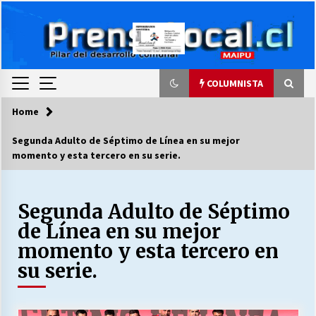
Skip
to
content
COLUMNISTA
Home
COLUMNISTA
Segunda Adulto de Séptimo de Línea en su mejor
momento y esta tercero en su serie.
Ya se ordenaron las cuentas de luz… ¿Y
cuándo van a bajar?
03/08/2026
Segunda Adulto de Séptimo
de Línea en su mejor
LA DC POR SIEMPRE.RECORDANDO 69 AÑOS DE
HISTORIA
momento y esta tercero en
28/07/2026
su serie.
“ORGULLOSOS DE SER DC” SALUDA EL
CUMPLEAÑOS 69