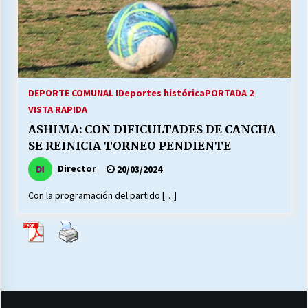
27/07/2026
MUNICIPALIDAD, TRABAJADORES, CLIMA
LABORAL:
13/07/2026
DEPORTE COMUNAL I
Deportes histórica
PORTADA 2
Escuela hospitalaria El Carmen de Maipu.
VISTA RAPIDA
25/06/2026
ASHIMA: CON DIFICULTADES DE CANCHA
SE REINICIA TORNEO PENDIENTE
¿Qué habrían dicho?
Director
20/03/2024
23/06/2026
Con la programación del partido […]
VOLVER A SER ALTERNATIVA
16/06/2026
MUNICIPALIDADES, HONORARIOS, DESPIDOS
28/05/2026