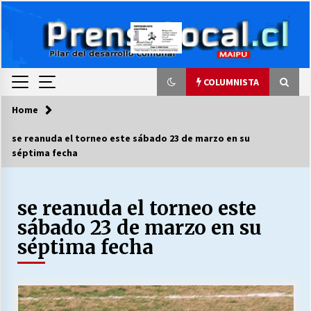
Skip
to
content
COLUMNISTA
Home
COLUMNISTA
se reanuda el torneo este sábado 23 de marzo en su
séptima fecha
Ya se ordenaron las cuentas de luz… ¿Y
cuándo van a bajar?
03/08/2026
se reanuda el torneo este
sábado 23 de marzo en su
LA DC POR SIEMPRE.RECORDANDO 69 AÑOS DE
HISTORIA
séptima fecha
28/07/2026
“ORGULLOSOS DE SER DC” SALUDA EL
CUMPLEAÑOS 69