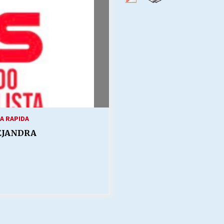
Escuela hospitalaria El Carmen de
Maipu.
25/06/2026
MUNICIPALIDADES, HONORARIOS,
DESPIDOS
28/05/2026
¿Asesores con doble sueldo?
18/04/2026
TA RAPIDA
EJANDRA