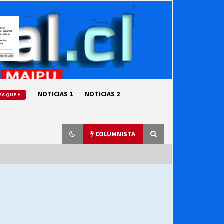
NOTICIAS 1
NOTICIAS 2
AS QUE +
COLUMNISTA
“ORGULLOSOS DE SER DC” SALUDA
EL CUMPLEAÑOS 69
27/07/2026