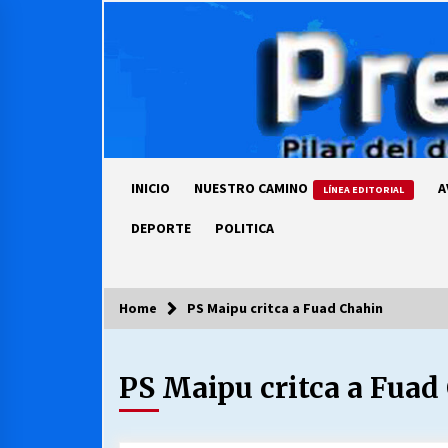
Skip
to
content
INICIO
NUESTRO CAMINO
A
LÍNEA EDITORIAL
DEPORTE
POLITICA
Home
PS Maipu critca a Fuad Chahin
COLUMNISTA
PS Maipu critca a Fuad
Ya se ordenaron las cuentas de
luz… ¿Y cuándo van a bajar?
03/08/2026