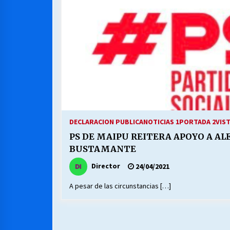
MUNICIPALIDAD, TRABAJADORES,
CLIMA LABORAL:
13/07/2026
VOLVER A SER ALTERNATIVA
16/06/2026
S.O.S. a los ricos, Save Our Souls
(Salvar Nuestras Almas)
DECLARACION PUBLICA
NOTICIAS 1
PORTADA 2
VIS
30/04/2026
PS DE MAIPU REITERA APOYO A AL
BUSTAMANTE
Director
24/04/2021
A pesar de las circunstancias […]