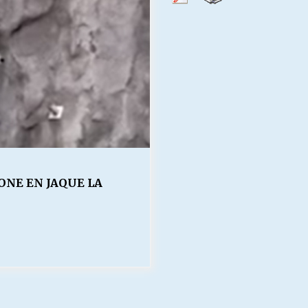
Escuela hospitalaria El Carmen de
Maipu.
25/06/2026
MUNICIPALIDADES, HONORARIOS,
DESPIDOS
28/05/2026
¿Asesores con doble sueldo?
18/04/2026
ONE EN JAQUE LA