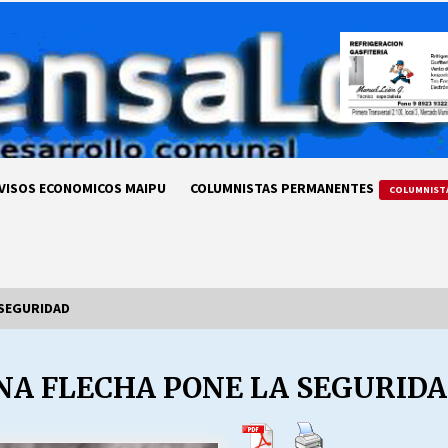
VISOS ECONOMICOS MAIPU
COLUMNISTAS PERMANENTES
COLUMNIST
 SEGURIDAD
NA FLECHA PONE LA SEGURID
LA DC POR SIEMPRE.RECORDANDO
69 AÑOS DE HISTORIA
28/07/2026