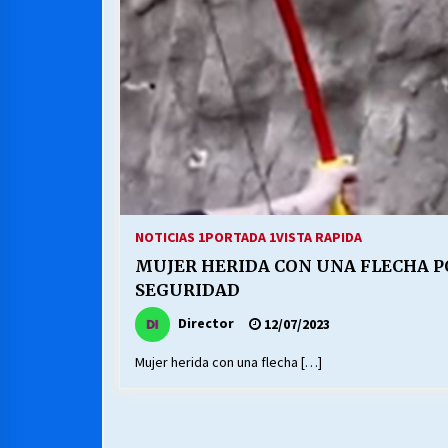
MUNICIPALIDAD, TRABAJADORES,
CLIMA LABORAL:
13/07/2026
VOLVER A SER ALTERNATIVA
16/06/2026
S.O.S. a los ricos, Save Our Souls
(Salvar Nuestras Almas)
NOTICIAS 1
PORTADA 1
VISTA RAPIDA
30/04/2026
MUJER HERIDA CON UNA FLECHA P
SEGURIDAD
Director
12/07/2023
Mujer herida con una flecha […]