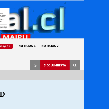
NOTICIAS 1
NOTICIAS 2
AS QUE +
COLUMNISTA
AD
“ORGULLOSOS DE SER DC” SALUDA
EL CUMPLEAÑOS 69
27/07/2026