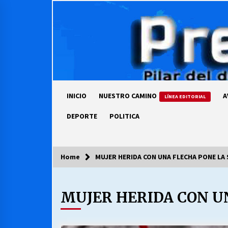
Skip
to
content
INICIO
NUESTRO CAMINO
A
LÍNEA EDITORIAL
DEPORTE
POLITICA
Home
MUJER HERIDA CON UNA FLECHA PONE LA
COLUMNISTA
MUJER HERIDA CON U
Ya se ordenaron las cuentas de
luz… ¿Y cuándo van a bajar?
03/08/2026