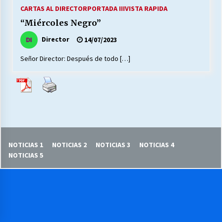
27/07/2026
CARTAS AL DIRECTOR
PORTADA III
VISTA RAPIDA
“Miércoles Negro”
MUNICIPALIDAD, TRABAJADORES, CLIMA
LABORAL:
Director
14/07/2023
13/07/2026
Señor Director: Después de todo […]
Escuela hospitalaria El Carmen de Maipu.
25/06/2026
¿Qué habrían dicho?
23/06/2026
NOTICIAS 1
NOTICIAS 2
NOTICIAS 3
NOTICIAS 4
NOTICIAS 5
VOLVER A SER ALTERNATIVA
16/06/2026
MUNICIPALIDADES, HONORARIOS, DESPIDOS
28/05/2026