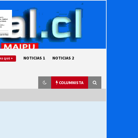
NOTICIAS 1
NOTICIAS 2
AS QUE +
COLUMNISTA
“ORGULLOSOS DE SER DC” SALUDA
EL CUMPLEAÑOS 69
27/07/2026