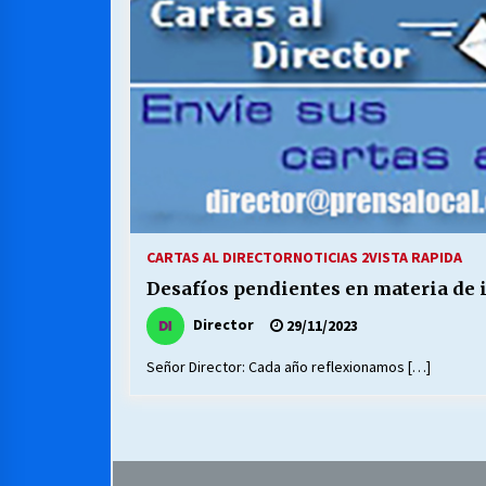
MUNICIPALIDAD, TRABAJADORES,
CLIMA LABORAL:
13/07/2026
VOLVER A SER ALTERNATIVA
16/06/2026
S.O.S. a los ricos, Save Our Souls
(Salvar Nuestras Almas)
CARTAS AL DIRECTOR
NOTICIAS 2
VISTA RAPIDA
30/04/2026
Desafíos pendientes en materia de 
Director
29/11/2023
Señor Director: Cada año reflexionamos […]