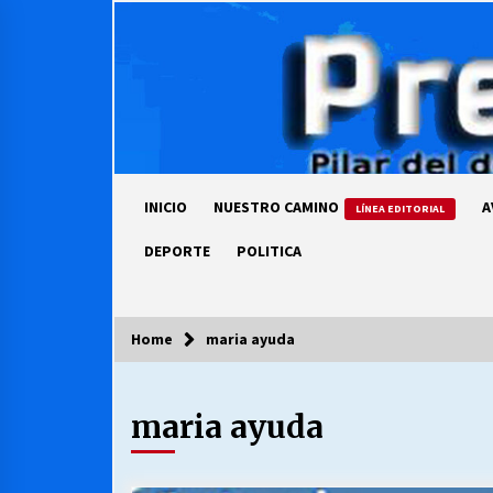
Skip
to
content
INICIO
NUESTRO CAMINO
A
LÍNEA EDITORIAL
DEPORTE
POLITICA
Home
maria ayuda
COLUMNISTA
maria ayuda
Ya se ordenaron las cuentas de
luz… ¿Y cuándo van a bajar?
03/08/2026