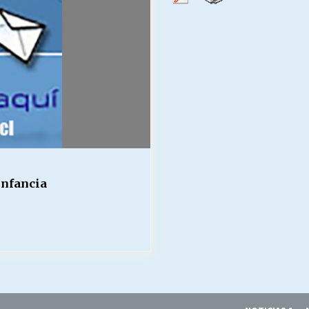
Escuela hospitalaria El Carmen de
Maipu.
25/06/2026
MUNICIPALIDADES, HONORARIOS,
DESPIDOS
28/05/2026
¿Asesores con doble sueldo?
18/04/2026
infancia