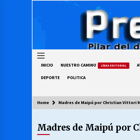
Skip
to
content
INICIO
NUESTRO CAMINO
A
LÍNEA EDITORIAL
DEPORTE
POLITICA
Home
Madres de Maipú por Christian Vittori
COLUMNISTA
Madres de Maipú por C
Ya se ordenaron las cuentas de
luz… ¿Y cuándo van a bajar?
03/08/2026