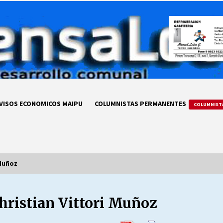
VISOS ECONOMICOS MAIPU
COLUMNISTAS PERMANENTES
COLUMNIST
 Muñoz
hristian Vittori Muñoz
LA DC POR SIEMPRE.RECORDANDO
69 AÑOS DE HISTORIA
28/07/2026