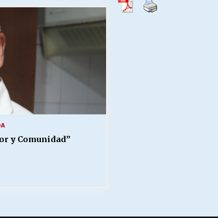
Escuela hospitalaria El Carmen de
Maipu.
25/06/2026
MUNICIPALIDADES, HONORARIOS,
DESPIDOS
28/05/2026
¿Asesores con doble sueldo?
18/04/2026
DA
mor y Comunidad”