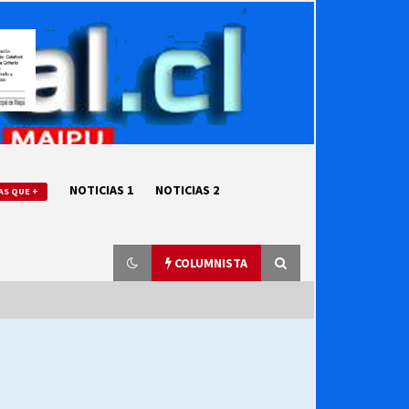
NOTICIAS 1
NOTICIAS 2
AS QUE +
COLUMNISTA
“ORGULLOSOS DE SER DC” SALUDA
EL CUMPLEAÑOS 69
27/07/2026