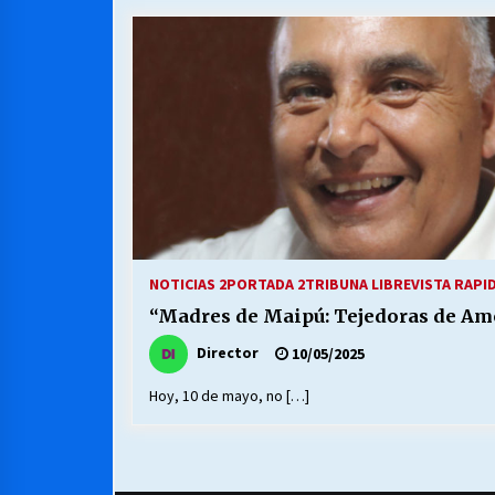
MUNICIPALIDAD, TRABAJADORES,
CLIMA LABORAL:
13/07/2026
VOLVER A SER ALTERNATIVA
16/06/2026
S.O.S. a los ricos, Save Our Souls
(Salvar Nuestras Almas)
NOTICIAS 2
PORTADA 2
TRIBUNA LIBRE
VISTA RAPI
30/04/2026
“Madres de Maipú: Tejedoras de A
Director
10/05/2025
Hoy, 10 de mayo, no […]