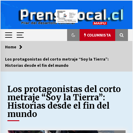
Skip
to
content
COLUMNISTA
Home
COLUMNISTA
Los protagonistas del corto metraje “Soy la Tierra”:
Historias desde el fin del mundo
Ya se ordenaron las cuentas de luz… ¿Y
cuándo van a bajar?
03/08/2026
Los protagonistas del corto
metraje “Soy la Tierra”:
LA DC POR SIEMPRE.RECORDANDO 69 AÑOS DE
HISTORIA
Historias desde el fin del
28/07/2026
mundo
“ORGULLOSOS DE SER DC” SALUDA EL
CUMPLEAÑOS 69