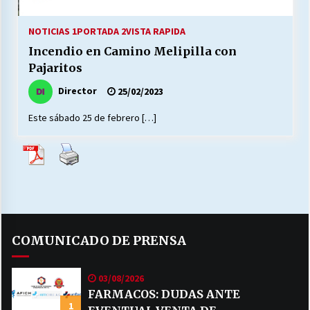
27/07/2026
NOTICIAS 1
PORTADA 2
VISTA RAPIDA
MUNICIPALIDAD, TRABAJADORES, CLIMA
Incendio en Camino Melipilla con
LABORAL:
13/07/2026
Pajaritos
Director
25/02/2023
Escuela hospitalaria El Carmen de Maipu.
25/06/2026
Este sábado 25 de febrero […]
¿Qué habrían dicho?
23/06/2026
VOLVER A SER ALTERNATIVA
COMUNICADO DE PRENSA
16/06/2026
03/08/2026
MUNICIPALIDADES, HONORARIOS, DESPIDOS
FARMACOS: DUDAS ANTE
1
28/05/2026