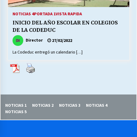
27/07/2026
NOTICIAS 4
PORTADA 1
VISTA RAPIDA
MUNICIPALIDAD, TRABAJADORES, CLIMA
INICIO DEL AÑO ESCOLAR EN COLEGIOS
LABORAL:
13/07/2026
DE LA CODEDUC
Director
27/02/2022
Escuela hospitalaria El Carmen de Maipu.
25/06/2026
La Codeduc entregó un calendario […]
¿Qué habrían dicho?
23/06/2026
VOLVER A SER ALTERNATIVA
NOTICIAS 1
NOTICIAS 2
NOTICIAS 3
NOTICIAS 4
16/06/2026
NOTICIAS 5
MUNICIPALIDADES, HONORARIOS, DESPIDOS
28/05/2026