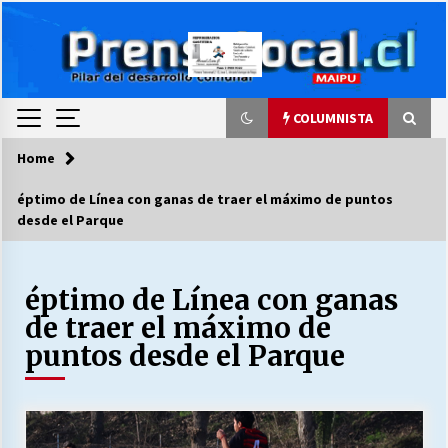
Skip
to
content
COLUMNISTA
Home
COLUMNISTA
éptimo de Línea con ganas de traer el máximo de puntos
desde el Parque
Ya se ordenaron las cuentas de luz… ¿Y
cuándo van a bajar?
03/08/2026
éptimo de Línea con ganas
de traer el máximo de
LA DC POR SIEMPRE.RECORDANDO 69 AÑOS DE
HISTORIA
puntos desde el Parque
28/07/2026
“ORGULLOSOS DE SER DC” SALUDA EL
CUMPLEAÑOS 69