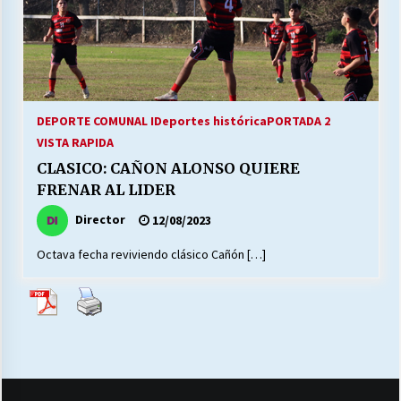
27/07/2026
MUNICIPALIDAD, TRABAJADORES, CLIMA
LABORAL:
13/07/2026
DEPORTE COMUNAL I
Deportes histórica
PORTADA 2
Escuela hospitalaria El Carmen de Maipu.
VISTA RAPIDA
25/06/2026
CLASICO: CAÑON ALONSO QUIERE
FRENAR AL LIDER
¿Qué habrían dicho?
Director
12/08/2023
23/06/2026
Octava fecha reviviendo clásico Cañón […]
VOLVER A SER ALTERNATIVA
16/06/2026
MUNICIPALIDADES, HONORARIOS, DESPIDOS
28/05/2026