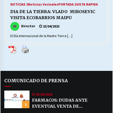
27/07/2026
NOTICIAS 2
Noticias Vecinales
PORTADA 1
VISTA RAPIDA
DIA DE LA TIERRA: VLADO MIROSEVIC
MUNICIPALIDAD, TRABAJADORES, CLIMA
VISITA ECOBARRIOS MAIPU
LABORAL:
13/07/2026
Director
23/04/2023
El Día Internacional de la Madre Tierra […]
Escuela hospitalaria El Carmen de Maipu.
25/06/2026
¿Qué habrían dicho?
23/06/2026
COMUNICADO DE PRENSA
VOLVER A SER ALTERNATIVA
16/06/2026
03/08/2026
FARMACOS: DUDAS ANTE
1
EVENTUAL VENTA DE
MUNICIPALIDADES, HONORARIOS, DESPIDOS
28/05/2026
MEDICAMENTOS POR MERCADO