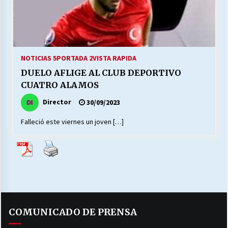
27/07/2026
MUNICIPALIDAD, TRABAJADORES, CLIMA
LABORAL:
13/07/2026
NOTICIAS 5
PORTADA 2
VISTA RAPIDA
DUELO AFLIGE AL CLUB DEPORTIVO
Escuela hospitalaria El Carmen de Maipu.
CUATRO ALAMOS
25/06/2026
Director
30/09/2023
Falleció este viernes un joven […]
¿Qué habrían dicho?
23/06/2026
VOLVER A SER ALTERNATIVA
16/06/2026
COMUNICADO DE PRENSA
MUNICIPALIDADES, HONORARIOS, DESPIDOS
28/05/2026