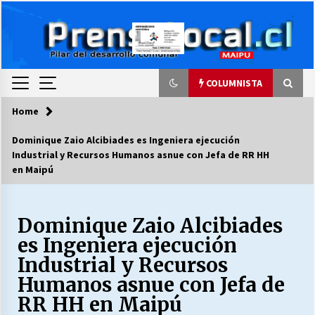
Skip
to
content
COLUMNISTA
Home
COLUMNISTA
Dominique Zaio Alcibiades es Ingeniera ejecución
Industrial y Recursos Humanos asnue con Jefa de RR HH
Ya se ordenaron las cuentas de luz… ¿Y
en Maipú
cuándo van a bajar?
03/08/2026
Dominique Zaio Alcibiades
LA DC POR SIEMPRE.RECORDANDO 69 AÑOS DE
HISTORIA
es Ingeniera ejecución
28/07/2026
Industrial y Recursos
Humanos asnue con Jefa de
“ORGULLOSOS DE SER DC” SALUDA EL
RR HH en Maipú
CUMPLEAÑOS 69