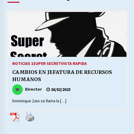
27/07/2026
MUNICIPALIDAD, TRABAJADORES, CLIMA
LABORAL:
13/07/2026
Escuela hospitalaria El Carmen de Maipu.
25/06/2026
NOTICIAS 1
SUPER SECRET
VISTA RAPIDA
¿Qué habrían dicho?
CAMBIOS EN JEFATURA DE RECURSOS
23/06/2026
HUMANOS
Director
26/02/2023
VOLVER A SER ALTERNATIVA
Dominique Zaio se llama la […]
16/06/2026
MUNICIPALIDADES, HONORARIOS, DESPIDOS
28/05/2026