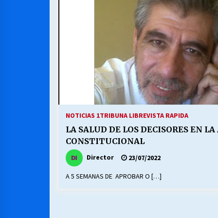
MUNICIPALIDAD, TRABAJADORES,
CLIMA LABORAL:
13/07/2026
VOLVER A SER ALTERNATIVA
16/06/2026
S.O.S. a los ricos, Save Our Souls
(Salvar Nuestras Almas)
NOTICIAS 1
TRIBUNA LIBRE
VISTA RAPIDA
30/04/2026
LA SALUD DE LOS DECISORES EN L
CONSTITUCIONAL
Director
23/07/2022
A 5 SEMANAS DE APROBAR O […]