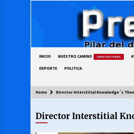
Skip
to
content
INICIO
NUESTRO CAMINO
A
LÍNEA EDITORIAL
DEPORTE
POLITICA
Home
Director Interstitial Knowledge´s Theo
COLUMNISTA
Director Interstitial K
Ya se ordenaron las cuentas de
luz… ¿Y cuándo van a bajar?
03/08/2026