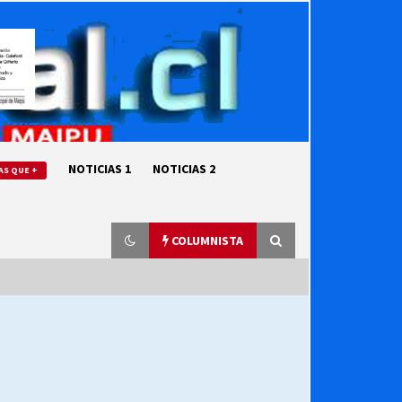
NOTICIAS 1
NOTICIAS 2
AS QUE +
COLUMNISTA
“ORGULLOSOS DE SER DC” SALUDA
EL CUMPLEAÑOS 69
27/07/2026