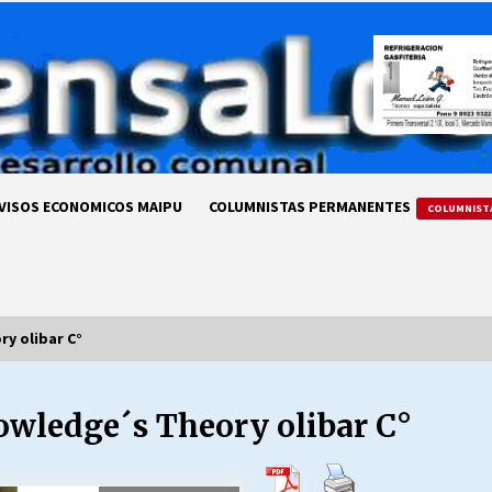
VISOS ECONOMICOS MAIPU
COLUMNISTAS PERMANENTES
COLUMNIST
ry olibar C°
nowledge´s Theory olibar C°
LA DC POR SIEMPRE.RECORDANDO
69 AÑOS DE HISTORIA
28/07/2026