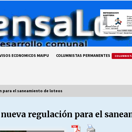
VISOS ECONOMICOS MAIPU
COLUMNISTAS PERMANENTES
COLUMNIST
n para el saneamiento de loteos
 nueva regulación para el sanea
LA DC POR SIEMPRE.RECORDANDO
69 AÑOS DE HISTORIA
28/07/2026