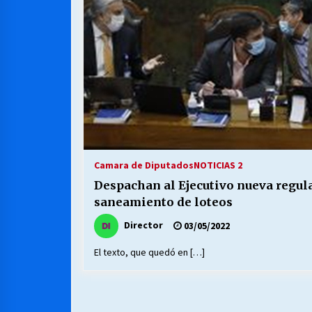
MUNICIPALIDAD, TRABAJADORES,
CLIMA LABORAL:
13/07/2026
VOLVER A SER ALTERNATIVA
16/06/2026
S.O.S. a los ricos, Save Our Souls
(Salvar Nuestras Almas)
Camara de Diputados
NOTICIAS 2
30/04/2026
Despachan al Ejecutivo nueva regula
saneamiento de loteos
Director
03/05/2022
El texto, que quedó en […]