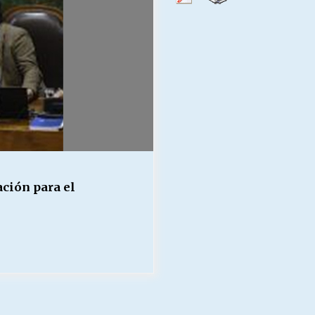
Escuela hospitalaria El Carmen de
Maipu.
25/06/2026
MUNICIPALIDADES, HONORARIOS,
DESPIDOS
28/05/2026
¿Asesores con doble sueldo?
18/04/2026
ción para el