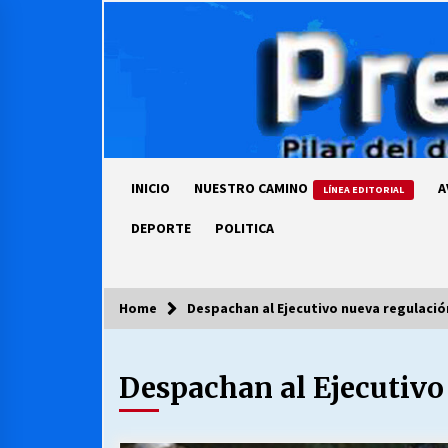
Skip
to
content
INICIO
NUESTRO CAMINO
A
LÍNEA EDITORIAL
DEPORTE
POLITICA
Home
Despachan al Ejecutivo nueva regulació
COLUMNISTA
Despachan al Ejecutivo
Ya se ordenaron las cuentas de
luz… ¿Y cuándo van a bajar?
03/08/2026