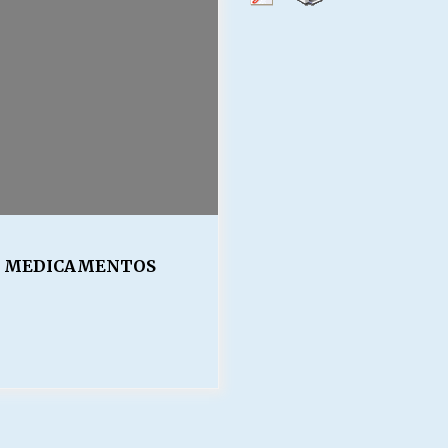
Escuela hospitalaria El Carmen de
Maipu.
25/06/2026
MUNICIPALIDADES, HONORARIOS,
DESPIDOS
28/05/2026
¿Asesores con doble sueldo?
18/04/2026
S MEDICAMENTOS