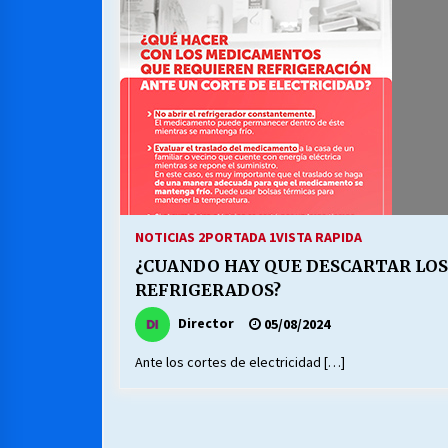
MUNICIPALIDAD, TRABAJADORES,
CLIMA LABORAL:
13/07/2026
VOLVER A SER ALTERNATIVA
16/06/2026
S.O.S. a los ricos, Save Our Souls
(Salvar Nuestras Almas)
NOTICIAS 2
PORTADA 1
VISTA RAPIDA
30/04/2026
¿CUANDO HAY QUE DESCARTAR LO
REFRIGERADOS?
Director
05/08/2024
Ante los cortes de electricidad […]