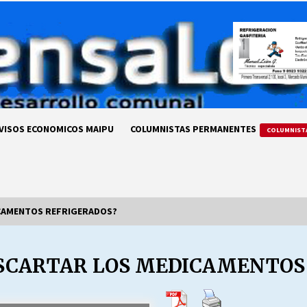
VISOS ECONOMICOS MAIPU
COLUMNISTAS PERMANENTES
COLUMNIST
ICAMENTOS REFRIGERADOS?
SCARTAR LOS MEDICAMENTOS
LA DC POR SIEMPRE.RECORDANDO
69 AÑOS DE HISTORIA
28/07/2026