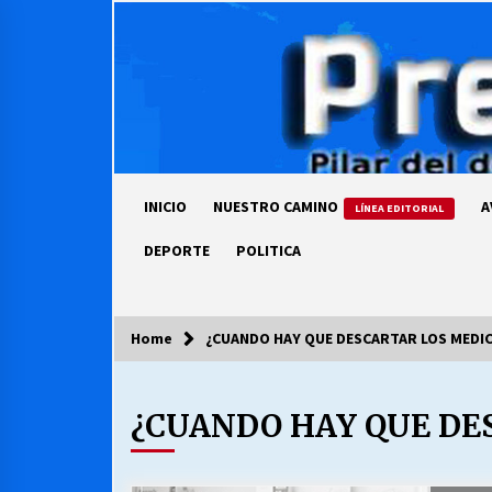
Skip
to
content
INICIO
NUESTRO CAMINO
A
LÍNEA EDITORIAL
DEPORTE
POLITICA
Home
¿CUANDO HAY QUE DESCARTAR LOS MED
COLUMNISTA
¿CUANDO HAY QUE DE
Ya se ordenaron las cuentas de
luz… ¿Y cuándo van a bajar?
03/08/2026