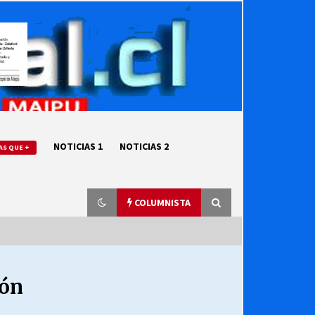
NOTICIAS 1
NOTICIAS 2
AS QUE +
COLUMNISTA
ión
“ORGULLOSOS DE SER DC” SALUDA
EL CUMPLEAÑOS 69
27/07/2026