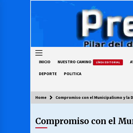
Skip
to
content
INICIO
NUESTRO CAMINO
A
LÍNEA EDITORIAL
DEPORTE
POLITICA
Home
Compromiso con el Municipalismo y la 
COLUMNISTA
Compromiso con el Mun
Ya se ordenaron las cuentas de
luz… ¿Y cuándo van a bajar?
03/08/2026