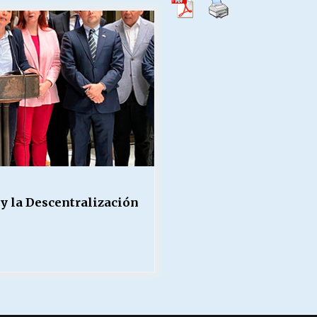
Escuela hospitalaria El Carmen de
Maipu.
25/06/2026
MUNICIPALIDADES, HONORARIOS,
DESPIDOS
28/05/2026
¿Asesores con doble sueldo?
18/04/2026
 la Descentralización