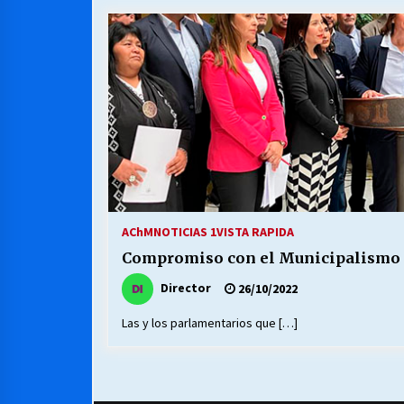
MUNICIPALIDAD, TRABAJADORES,
CLIMA LABORAL:
13/07/2026
VOLVER A SER ALTERNATIVA
16/06/2026
S.O.S. a los ricos, Save Our Souls
(Salvar Nuestras Almas)
AChM
NOTICIAS 1
VISTA RAPIDA
30/04/2026
Compromiso con el Municipalismo y
Director
26/10/2022
Las y los parlamentarios que […]