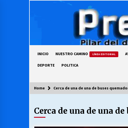
Skip
to
content
INICIO
NUESTRO CAMINO
A
LÍNEA EDITORIAL
DEPORTE
POLITICA
Home
Cerca de una de una de buses quemados
COLUMNISTA
Cerca de una de una de
Ya se ordenaron las cuentas de
luz… ¿Y cuándo van a bajar?
03/08/2026