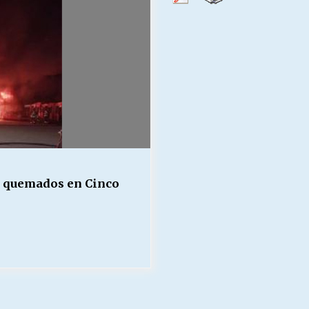
Escuela hospitalaria El Carmen de
Maipu.
25/06/2026
MUNICIPALIDADES, HONORARIOS,
DESPIDOS
28/05/2026
¿Asesores con doble sueldo?
18/04/2026
s quemados en Cinco