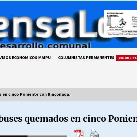
VISOS ECONOMICOS MAIPU
COLUMNISTAS PERMANENTES
COLUMNIST
 en cinco Poniente con Rinconada.
 buses quemados en cinco Ponie
LA DC POR SIEMPRE.RECORDANDO
69 AÑOS DE HISTORIA
28/07/2026