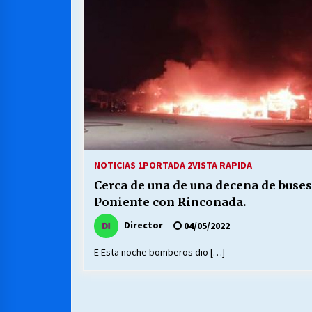
MUNICIPALIDAD, TRABAJADORES,
CLIMA LABORAL:
13/07/2026
VOLVER A SER ALTERNATIVA
16/06/2026
S.O.S. a los ricos, Save Our Souls
(Salvar Nuestras Almas)
NOTICIAS 1
PORTADA 2
VISTA RAPIDA
30/04/2026
Cerca de una de una decena de buse
Poniente con Rinconada.
Director
04/05/2022
E Esta noche bomberos dio […]