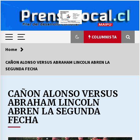
Skip
to
content
COLUMNISTA
Home
COLUMNISTA
CAÑON ALONSO VERSUS ABRAHAM LINCOLN ABREN LA
SEGUNDA FECHA
Ya se ordenaron las cuentas de luz… ¿Y
cuándo van a bajar?
03/08/2026
CAÑON ALONSO VERSUS
ABRAHAM LINCOLN
LA DC POR SIEMPRE.RECORDANDO 69 AÑOS DE
HISTORIA
ABREN LA SEGUNDA
28/07/2026
FECHA
“ORGULLOSOS DE SER DC” SALUDA EL
CUMPLEAÑOS 69