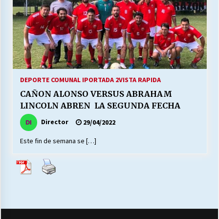
27/07/2026
MUNICIPALIDAD, TRABAJADORES, CLIMA
LABORAL:
13/07/2026
Escuela hospitalaria El Carmen de Maipu.
DEPORTE COMUNAL I
PORTADA 2
VISTA RAPIDA
25/06/2026
CAÑON ALONSO VERSUS ABRAHAM
LINCOLN ABREN LA SEGUNDA FECHA
¿Qué habrían dicho?
Director
29/04/2022
23/06/2026
Este fin de semana se […]
VOLVER A SER ALTERNATIVA
16/06/2026
MUNICIPALIDADES, HONORARIOS, DESPIDOS
28/05/2026