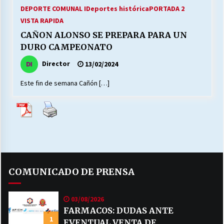
27/07/2026
DEPORTE COMUNAL I
Deportes histórica
PORTADA 2
VISTA RAPIDA
MUNICIPALIDAD, TRABAJADORES, CLIMA
CAÑON ALONSO SE PREPARA PARA UN
LABORAL:
DURO CAMPEONATO
13/07/2026
Director
13/02/2024
Escuela hospitalaria El Carmen de Maipu.
Este fin de semana Cañón […]
25/06/2026
¿Qué habrían dicho?
23/06/2026
VOLVER A SER ALTERNATIVA
COMUNICADO DE PRENSA
16/06/2026
03/08/2026
FARMACOS: DUDAS ANTE
MUNICIPALIDADES, HONORARIOS, DESPIDOS
1
28/05/2026
EVENTUAL VENTA DE