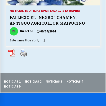
27/07/2026
NOTICIAS 1
NOTICIAS 5
PORTADA 1
VISTA RAPIDA
MUNICIPALIDAD, TRABAJADORES, CLIMA
FALLECIO EL “NEGRO” CHAMEN,
LABORAL:
13/07/2026
ANTIGUO AGRICULTOR MAIPUCINO
Director
09/04/2024
Escuela hospitalaria El Carmen de Maipu.
25/06/2026
Este lunes 8 de abril, […]
¿Qué habrían dicho?
23/06/2026
VOLVER A SER ALTERNATIVA
NOTICIAS 1
NOTICIAS 2
NOTICIAS 3
NOTICIAS 4
16/06/2026
NOTICIAS 5
MUNICIPALIDADES, HONORARIOS, DESPIDOS
28/05/2026