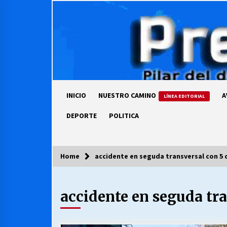
Skip
to
content
INICIO
NUESTRO CAMINO
A
LÍNEA EDITORIAL
DEPORTE
POLITICA
Home
accidente en seguda transversal con 5 
COLUMNISTA
accidente en seguda tra
Ya se ordenaron las cuentas de
luz… ¿Y cuándo van a bajar?
03/08/2026