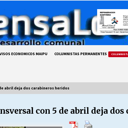
VISOS ECONOMICOS MAIPU
COLUMNISTAS PERMANENTES
COLUMNIST
de abril deja dos carabineros heridos
nsversal con 5 de abril deja dos
LA DC POR SIEMPRE.RECORDANDO
69 AÑOS DE HISTORIA
28/07/2026