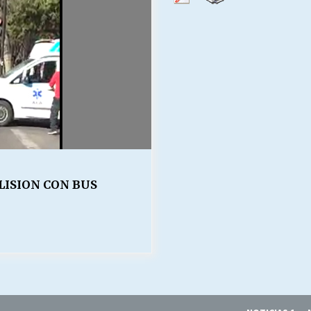
Escuela hospitalaria El Carmen de
Maipu.
25/06/2026
MUNICIPALIDADES, HONORARIOS,
DESPIDOS
28/05/2026
¿Asesores con doble sueldo?
18/04/2026
LISION CON BUS