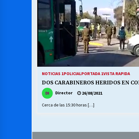
MUNICIPALIDAD, TRABAJADORES,
CLIMA LABORAL:
13/07/2026
VOLVER A SER ALTERNATIVA
16/06/2026
S.O.S. a los ricos, Save Our Souls
(Salvar Nuestras Almas)
NOTICIAS 1
POLICIAL
PORTADA 1
VISTA RAPIDA
30/04/2026
DOS CARABINEROS HERIDOS EN CO
Director
26/08/2021
Cerca de las 15:30 horas […]