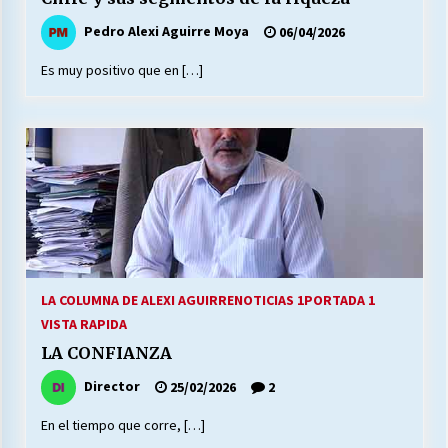
Pedro Alexi Aguirre Moya
06/04/2026
Releyendo la Rerum Novarum a 135 años. “La
Es muy positivo que en […]
cuestión social hoy”.
16/05/2026
S.O.S. a los ricos, Save Our Souls (Salvar
Nuestras Almas)
30/04/2026
¿Asesores con doble sueldo?
18/04/2026
LA COLUMNA DE ALEXI AGUIRRE
NOTICIAS 1
PORTADA 1
VISTA RAPIDA
Chile y sus segmentos de la riqueza
LA CONFIANZA
06/04/2026
Director
25/02/2026
2
En el tiempo que corre, […]