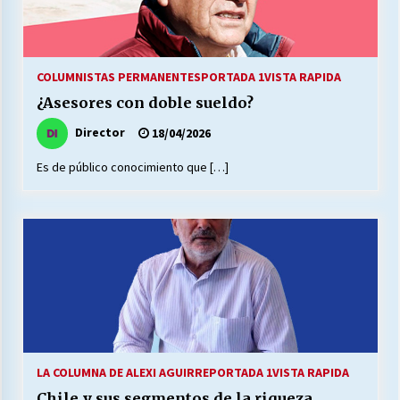
27/07/2026
MUNICIPALIDAD, TRABAJADORES, CLIMA
LABORAL:
COLUMNISTAS PERMANENTES
PORTADA 1
VISTA RAPIDA
13/07/2026
¿Asesores con doble sueldo?
Director
Escuela hospitalaria El Carmen de Maipu.
18/04/2026
25/06/2026
Es de público conocimiento que […]
¿Qué habrían dicho?
23/06/2026
VOLVER A SER ALTERNATIVA
16/06/2026
LA COLUMNA DE ALEXI AGUIRRE
PORTADA 1
VISTA RAPIDA
MUNICIPALIDADES, HONORARIOS, DESPIDOS
28/05/2026
Chile y sus segmentos de la riqueza