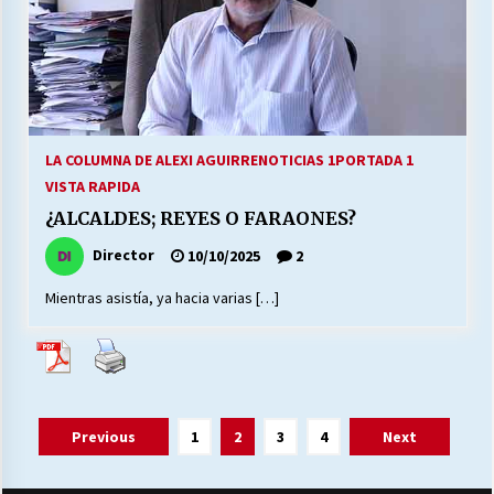
LA COLUMNA DE ALEXI AGUIRRE
NOTICIAS 1
PORTADA 1
VISTA RAPIDA
¿ALCALDES; REYES O FARAONES?
Director
10/10/2025
2
Mientras asistía, ya hacia varias […]
Paginación
Previous
1
2
3
4
Next
de