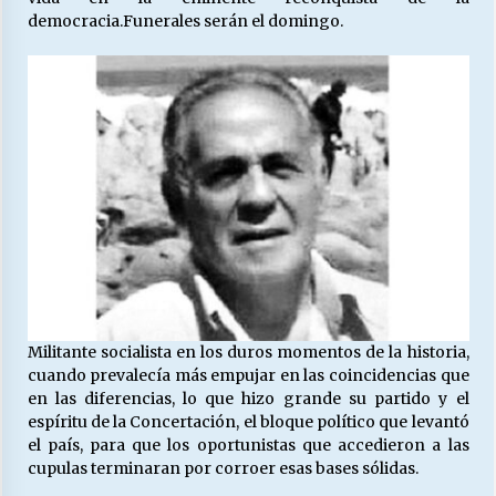
democracia.Funerales serán el domingo.
Releyendo la Rerum Novarum a 135 años. “La
cuestión social hoy”.
16/05/2026
S.O.S. a los ricos, Save Our Souls (Salvar
Nuestras Almas)
30/04/2026
¿Asesores con doble sueldo?
18/04/2026
Militante socialista en los duros momentos de la historia,
Chile y sus segmentos de la riqueza
cuando prevalecía más empujar en las coincidencias que
06/04/2026
en las diferencias, lo que hizo grande su partido y el
espíritu de la Concertación, el bloque político que levantó
el país, para que los oportunistas que accedieron a las
cupulas terminaran por corroer esas bases sólidas.