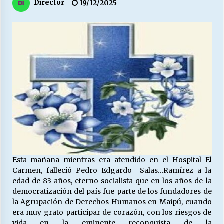
27/07/2026
Director
19/12/2025
MUNICIPALIDAD, TRABAJADORES, CLIMA
LABORAL:
13/07/2026
Escuela hospitalaria El Carmen de Maipu.
25/06/2026
¿Qué habrían dicho?
23/06/2026
Esta mañana mientras era atendido en el Hospital El
VOLVER A SER ALTERNATIVA
Carmen, falleció Pedro Edgardo Salas…Ramírez a la
16/06/2026
edad de 83 años, eterno socialista que en los años de la
democratización del país fue parte de los fundadores de
la Agrupación de Derechos Humanos en Maipú, cuando
MUNICIPALIDADES, HONORARIOS, DESPIDOS
era muy grato participar de corazón, con los riesgos de
28/05/2026
vida en la eminente reconquista de la