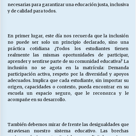
necesarias para garantizar una educación justa, inclusiva
y de calidad para todos.
Releyendo la Rerum Novarum a 135 años. “La
cuestión social hoy”.
16/05/2026
En primer lugar, este día nos recuerda que la inclusión
no puede ser solo un principio declarado, sino una
S.O.S. a los ricos, Save Our Souls (Salvar
práctica cotidiana ¿Todos los estudiantes tienen
Nuestras Almas)
realmente las mismas oportunidades de participar,
30/04/2026
aprender y sentirse parte de su comunidad educativa? La
inclusión no se agota en la matrícula: Demanda
participación activa, respeto por la diversidad y apoyos
¿Asesores con doble sueldo?
adecuados. Implica que cada estudiante, sin importar su
18/04/2026
origen, capacidades o contexto, pueda encontrar en su
escuela un espacio seguro, que le reconozca y le
acompañe en su desarrollo.
Chile y sus segmentos de la riqueza
06/04/2026
También debemos mirar de frente las desigualdades que
atraviesan nuestro sistema educativo. Las brechas