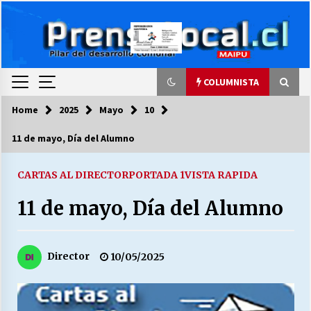
Skip
to
content
COLUMNISTA
Home
2025
Mayo
10
COLUMNISTA
11 de mayo, Día del Alumno
Ya se ordenaron las cuentas de luz… ¿Y
cuándo van a bajar?
CARTAS AL DIRECTOR
PORTADA 1
VISTA RAPIDA
03/08/2026
11 de mayo, Día del Alumno
LA DC POR SIEMPRE.RECORDANDO 69 AÑOS DE
HISTORIA
28/07/2026
Director
10/05/2025
“ORGULLOSOS DE SER DC” SALUDA EL
CUMPLEAÑOS 69