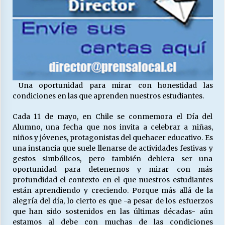
27/07/2026
MUNICIPALIDAD, TRABAJADORES, CLIMA
LABORAL:
13/07/2026
Escuela hospitalaria El Carmen de Maipu.
25/06/2026
Una oportunidad para mirar con honestidad las
condiciones en las que aprenden nuestros estudiantes.
Cada 11 de mayo, en Chile se conmemora el Día del
¿Qué habrían dicho?
Alumno, una fecha que nos invita a celebrar a niñas,
23/06/2026
niños y jóvenes, protagonistas del quehacer educativo. Es
una instancia que suele llenarse de actividades festivas y
gestos simbólicos, pero también debiera ser una
VOLVER A SER ALTERNATIVA
oportunidad para detenernos y mirar con más
16/06/2026
profundidad el contexto en el que nuestros estudiantes
están aprendiendo y creciendo. Porque más allá de la
alegría del día, lo cierto es que -a pesar de los esfuerzos
MUNICIPALIDADES, HONORARIOS, DESPIDOS
que han sido sostenidos en las últimas décadas- aún
28/05/2026
estamos al debe con muchas de las condiciones