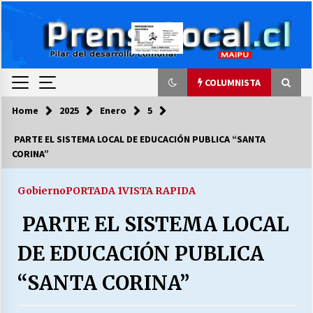
Skip
to
content
COLUMNISTA
Home
2025
Enero
5
COLUMNISTA
PARTE EL SISTEMA LOCAL DE EDUCACIÓN PUBLICA “SANTA
CORINA”
Ya se ordenaron las cuentas de luz… ¿Y
cuándo van a bajar?
03/08/2026
Gobierno
PORTADA 1
VISTA RAPIDA
PARTE EL SISTEMA LOCAL
LA DC POR SIEMPRE.RECORDANDO 69 AÑOS DE
HISTORIA
DE EDUCACIÓN PUBLICA
28/07/2026
“SANTA CORINA”
“ORGULLOSOS DE SER DC” SALUDA EL
CUMPLEAÑOS 69