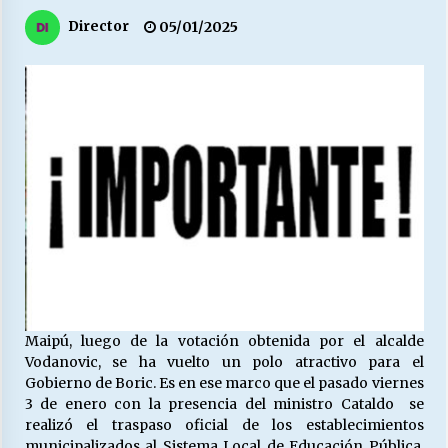
27/07/2026
Director
05/01/2025
MUNICIPALIDAD, TRABAJADORES, CLIMA
LABORAL:
13/07/2026
Escuela hospitalaria El Carmen de Maipu.
25/06/2026
¿Qué habrían dicho?
23/06/2026
VOLVER A SER ALTERNATIVA
Maipú, luego de la votación obtenida por el alcalde
16/06/2026
Vodanovic, se ha vuelto un polo atractivo para el
Gobierno de Boric. Es en ese marco que el pasado viernes
3 de enero con la presencia del ministro Cataldo se
MUNICIPALIDADES, HONORARIOS, DESPIDOS
realizó el traspaso oficial de los establecimientos
28/05/2026
municipalizados al Sistema Local de Educación Pública,