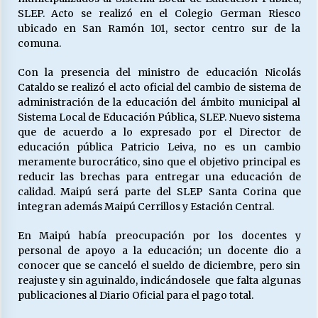
SLEP. Acto se realizó en el Colegio German Riesco
ubicado en San Ramón 101, sector centro sur de la
comuna.
Releyendo la Rerum Novarum a 135 años. “La
cuestión social hoy”.
16/05/2026
Con la presencia del ministro de educación Nicolás
Cataldo se realizó el acto oficial del cambio de sistema de
administración de la educación del ámbito municipal al
S.O.S. a los ricos, Save Our Souls (Salvar
Sistema Local de Educación Pública, SLEP. Nuevo sistema
Nuestras Almas)
que de acuerdo a lo expresado por el Director de
30/04/2026
educación pública Patricio Leiva, no es un cambio
meramente burocrático, sino que el objetivo principal es
¿Asesores con doble sueldo?
reducir las brechas para entregar una educación de
18/04/2026
calidad. Maipú será parte del SLEP Santa Corina que
integran además Maipú Cerrillos y Estación Central.
En Maipú había preocupación por los docentes y
Chile y sus segmentos de la riqueza
personal de apoyo a la educación; un docente dio a
06/04/2026
conocer que se canceló el sueldo de diciembre, pero sin
reajuste y sin aguinaldo, indicándosele que falta algunas
publicaciones al Diario Oficial para el pago total.