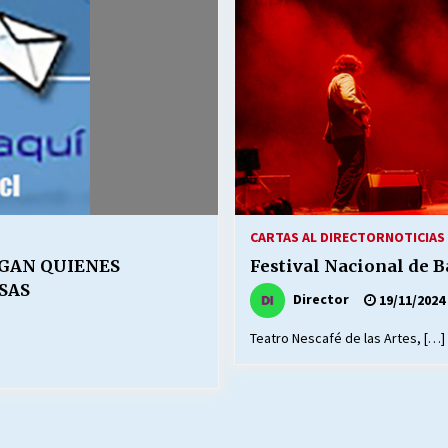
Escuela hospitalaria El Carmen de
Maipu.
25/06/2026
MUNICIPALIDADES, HONORARIOS,
DESPIDOS
28/05/2026
¿Asesores con doble sueldo?
18/04/2026
CARTAS AL DIRECTOR
NOTICIAS 
SGAN QUIENES
Festival Nacional de B
SAS
Director
19/11/2024
Teatro Nescafé de las Artes, […]