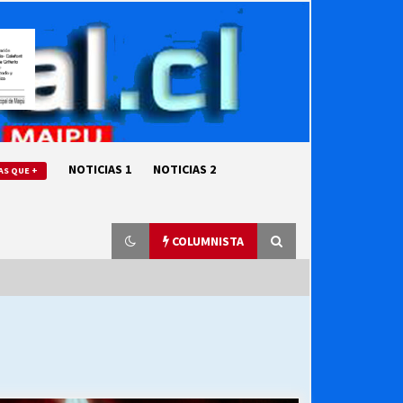
NOTICIAS 1
NOTICIAS 2
AS QUE +
COLUMNISTA
“ORGULLOSOS DE SER DC” SALUDA
EL CUMPLEAÑOS 69
27/07/2026