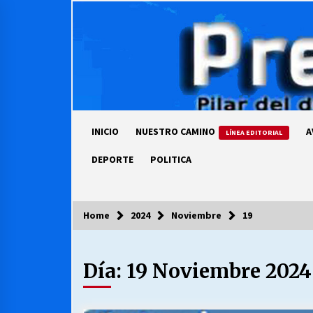
Skip
to
content
INICIO
NUESTRO CAMINO
A
LÍNEA EDITORIAL
DEPORTE
POLITICA
Home
2024
Noviembre
19
COLUMNISTA
Día:
19 Noviembre 2024
Ya se ordenaron las cuentas de
luz… ¿Y cuándo van a bajar?
03/08/2026