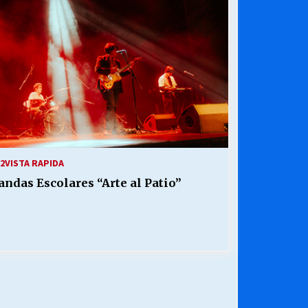
¿Qué habrían dicho?
23/06/2026
Releyendo la Rerum Novarum a 135
años. “La cuestión social hoy”.
16/05/2026
Chile y sus segmentos de la riqueza
06/04/2026
2
VISTA RAPIDA
andas Escolares “Arte al Patio”