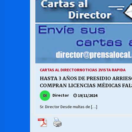
MUNICIPALIDAD, TRABAJADORES,
CLIMA LABORAL:
13/07/2026
VOLVER A SER ALTERNATIVA
16/06/2026
S.O.S. a los ricos, Save Our Souls
(Salvar Nuestras Almas)
CARTAS AL DIRECTOR
NOTICIAS 2
VISTA RAPIDA
30/04/2026
HASTA 3 AÑOS DE PRESIDIO ARRIE
COMPRAN LICENCIAS MÉDICAS FAL
Director
19/11/2024
Sr. Director Desde multas de […]