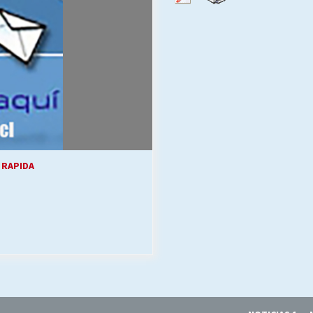
Escuela hospitalaria El Carmen de
Maipu.
25/06/2026
MUNICIPALIDADES, HONORARIOS,
DESPIDOS
28/05/2026
¿Asesores con doble sueldo?
18/04/2026
 RAPIDA