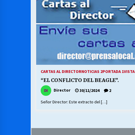
MUNICIPALIDAD, TRABAJADORES,
CLIMA LABORAL:
13/07/2026
VOLVER A SER ALTERNATIVA
16/06/2026
S.O.S. a los ricos, Save Our Souls
(Salvar Nuestras Almas)
CARTAS AL DIRECTOR
NOTICIAS 2
PORTADA 1
VISTA
30/04/2026
“EL CONFLICTO DEL BEAGLE”.
Director
30/11/2024
2
Señor Director: Este extracto del […]