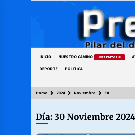
Skip
to
content
INICIO
NUESTRO CAMINO
A
LÍNEA EDITORIAL
DEPORTE
POLITICA
Home
2024
Noviembre
30
COLUMNISTA
Día:
30 Noviembre 202
Ya se ordenaron las cuentas de
luz… ¿Y cuándo van a bajar?
03/08/2026