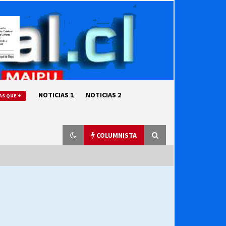
NOTICIAS 1
NOTICIAS 2
AS QUE +
COLUMNISTA
“ORGULLOSOS DE SER DC” SALUDA
EL CUMPLEAÑOS 69
27/07/2026