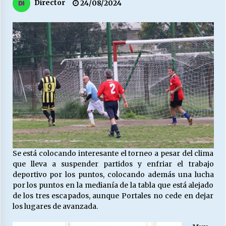
27/07/2026
Director
24/08/2024
MUNICIPALIDAD, TRABAJADORES, CLIMA
LABORAL:
13/07/2026
Escuela hospitalaria El Carmen de Maipu.
25/06/2026
¿Qué habrían dicho?
23/06/2026
Se está colocando interesante el torneo a pesar del clima
que lleva a suspender partidos y enfriar el trabajo
VOLVER A SER ALTERNATIVA
deportivo por los puntos, colocando además una lucha
16/06/2026
por los puntos en la medianía de la tabla que está alejado
de los tres escapados, aunque Portales no cede en dejar
los lugares de avanzada.
MUNICIPALIDADES, HONORARIOS, DESPIDOS
28/05/2026