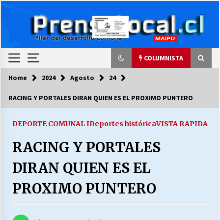
Skip
to
content
COLUMNISTA
Home
2024
Agosto
24
COLUMNISTA
RACING Y PORTALES DIRAN QUIEN ES EL PROXIMO PUNTERO
Ya se ordenaron las cuentas de luz… ¿Y
cuándo van a bajar?
DEPORTE COMUNAL I
Deportes histórica
VISTA RAPIDA
03/08/2026
RACING Y PORTALES
LA DC POR SIEMPRE.RECORDANDO 69 AÑOS DE
DIRAN QUIEN ES EL
HISTORIA
28/07/2026
PROXIMO PUNTERO
“ORGULLOSOS DE SER DC” SALUDA EL
CUMPLEAÑOS 69