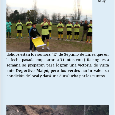
Muy
Releyendo la Rerum Novarum a 135 años. “La
cuestión social hoy”.
16/05/2026
S.O.S. a los ricos, Save Our Souls (Salvar
Nuestras Almas)
30/04/2026
dolidos están los seniors “E” de Séptimo de Línea que en
la fecha pasada empataron a 3 tantos con J. Racing; esta
¿Asesores con doble sueldo?
semana se preparan para lograr una victoria de visita
18/04/2026
ante
Deportivo Maipú
, pero los verdes harán valer su
condición de local y dará una dura lucha por los puntos.
Chile y sus segmentos de la riqueza
06/04/2026