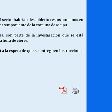
¿Qué habrían dicho?
23/06/2026
el sector habrían descubierto restos humanos en
or sur poniente de la comuna de Maipú.
Releyendo la Rerum Novarum a 135
años. “La cuestión social hoy”.
, son parte de la investigación que se está
16/05/2026
a hora de cierre.
á a la espera de que se entreguen instrucciones
Chile y sus segmentos de la riqueza
06/04/2026