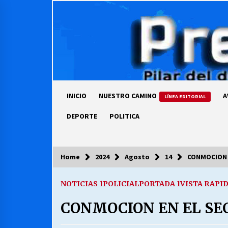
Skip
to
content
INICIO
NUESTRO CAMINO
A
LÍNEA EDITORIAL
DEPORTE
POLITICA
Home
2024
Agosto
14
CONMOCION 
COLUMNISTA
NOTICIAS 1
POLICIAL
PORTADA 1
VISTA RAPI
Ya se ordenaron las cuentas de
luz… ¿Y cuándo van a bajar?
CONMOCION EN EL SEC
03/08/2026