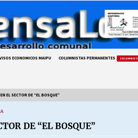
VISOS ECONOMICOS MAIPU
COLUMNISTAS PERMANENTES
COLUMNIST
EN EL SECTOR DE “EL BOSQUE”
DA
LA DC POR SIEMPRE.RECORDANDO
69 AÑOS DE HISTORIA
TOR DE “EL BOSQUE”
28/07/2026