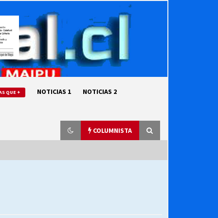
NOTICIAS 1
NOTICIAS 2
AS QUE +
COLUMNISTA
“ORGULLOSOS DE SER DC” SALUDA
EL CUMPLEAÑOS 69
27/07/2026