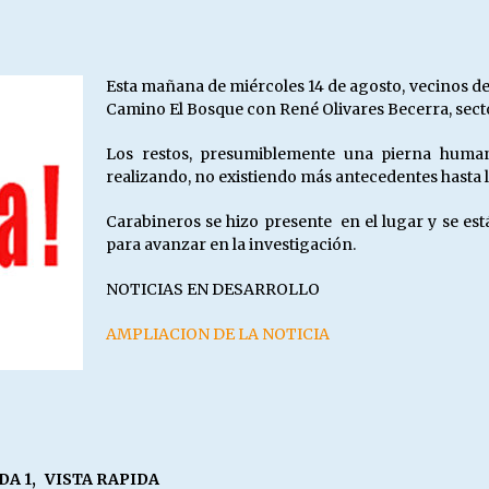
Escuela hospitalaria El Carmen de
Maipu.
25/06/2026
Esta mañana de miércoles 14 de agosto, vecinos d
Camino El Bosque con René Olivares Becerra, sect
MUNICIPALIDADES, HONORARIOS,
DESPIDOS
Los restos, presumiblemente una pierna humana
28/05/2026
realizando, no existiendo más antecedentes hasta l
Carabineros se hizo presente en el lugar y se est
¿Asesores con doble sueldo?
para avanzar en la investigación.
18/04/2026
NOTICIAS EN DESARROLLO
AMPLIACION DE LA NOTICIA
DA 1
,
VISTA RAPIDA