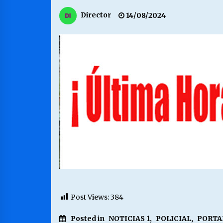
MUNICIPALIDAD, TRABAJADORES,
Director
14/08/2024
CLIMA LABORAL:
13/07/2026
VOLVER A SER ALTERNATIVA
16/06/2026
S.O.S. a los ricos, Save Our Souls
(Salvar Nuestras Almas)
30/04/2026
Post Views:
384
Posted in
NOTICIAS 1
,
POLICIAL
,
PORTA