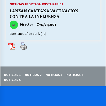
27/07/2026
NOTICIAS 1
PORTADA 1
VISTA RAPIDA
LANZAN CAMPAÑA VACUNACION
MUNICIPALIDAD, TRABAJADORES, CLIMA
CONTRA LA INFLUENZA
LABORAL:
13/07/2026
Director
01/04/2024
Este lunes 1º de abril, […]
Escuela hospitalaria El Carmen de Maipu.
25/06/2026
¿Qué habrían dicho?
23/06/2026
NOTICIAS 1
NOTICIAS 2
NOTICIAS 3
NOTICIAS 4
VOLVER A SER ALTERNATIVA
NOTICIAS 5
16/06/2026
MUNICIPALIDADES, HONORARIOS, DESPIDOS
28/05/2026