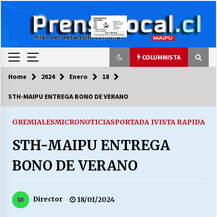
Skip
to
content
COLUMNISTA
Home
2024
Enero
18
COLUMNISTA
STH-MAIPU ENTREGA BONO DE VERANO
Ya se ordenaron las cuentas de luz… ¿Y
cuándo van a bajar?
GREMIALES
MICRONOTICIAS
PORTADA 1
VISTA RAPIDA
03/08/2026
STH-MAIPU ENTREGA
LA DC POR SIEMPRE.RECORDANDO 69 AÑOS DE
BONO DE VERANO
HISTORIA
28/07/2026
Director
18/01/2024
“ORGULLOSOS DE SER DC” SALUDA EL
CUMPLEAÑOS 69