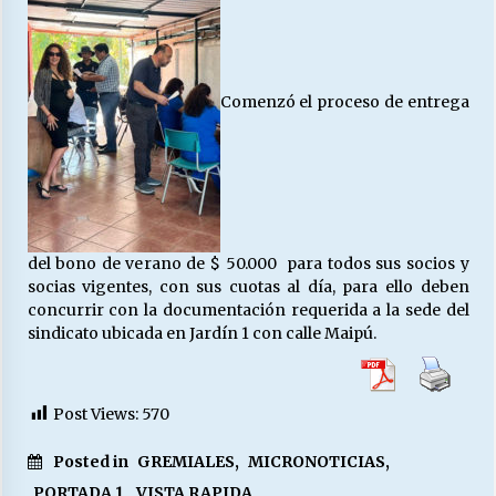
Releyendo la Rerum Novarum a 135 años. “La
cuestión social hoy”.
Comenzó el proceso de entrega
16/05/2026
S.O.S. a los ricos, Save Our Souls (Salvar
Nuestras Almas)
30/04/2026
del bono de verano de $ 50.000 para todos sus socios y
¿Asesores con doble sueldo?
socias vigentes, con sus cuotas al día, para ello deben
18/04/2026
concurrir con la documentación requerida a la sede del
sindicato ubicada en Jardín 1 con calle Maipú.
Chile y sus segmentos de la riqueza
06/04/2026
Post Views:
570
Posted in
GREMIALES
,
MICRONOTICIAS
,
PORTADA 1
,
VISTA RAPIDA