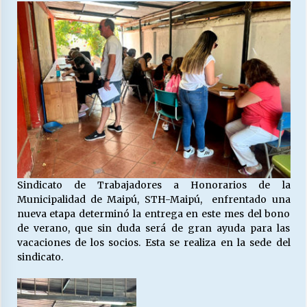
27/07/2026
MUNICIPALIDAD, TRABAJADORES, CLIMA
LABORAL:
13/07/2026
Escuela hospitalaria El Carmen de Maipu.
25/06/2026
¿Qué habrían dicho?
23/06/2026
Sindicato de Trabajadores a Honorarios de la
Municipalidad de Maipú, STH-Maipú, enfrentado una
nueva etapa determinó la entrega en este mes del bono
VOLVER A SER ALTERNATIVA
de verano, que sin duda será de gran ayuda para las
16/06/2026
vacaciones de los socios. Esta se realiza en la sede del
sindicato.
MUNICIPALIDADES, HONORARIOS, DESPIDOS
28/05/2026