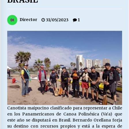
27/07/2026
MUNICIPALIDAD, TRABAJADORES, CLIMA
Director
31/05/2023
1
LABORAL:
13/07/2026
Escuela hospitalaria El Carmen de Maipu.
25/06/2026
¿Qué habrían dicho?
23/06/2026
VOLVER A SER ALTERNATIVA
16/06/2026
Canotista maipucino clasificado para representar a Chile
en los Panamericanos de Canoa Polinésica (Va’a) que
este año se disputará en Brasil. Bernardo Orellana forja
MUNICIPALIDADES, HONORARIOS, DESPIDOS
su destino con recursos propios y está a la espera de
28/05/2026