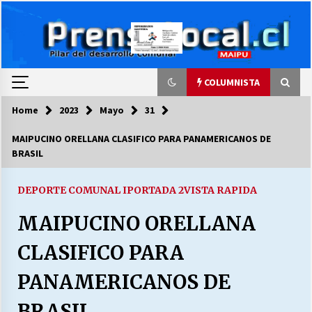
Skip
to
content
COLUMNISTA
Home
2023
Mayo
31
COLUMNISTA
MAIPUCINO ORELLANA CLASIFICO PARA PANAMERICANOS DE
BRASIL
Ya se ordenaron las cuentas de luz… ¿Y
cuándo van a bajar?
03/08/2026
DEPORTE COMUNAL I
PORTADA 2
VISTA RAPIDA
MAIPUCINO ORELLANA
LA DC POR SIEMPRE.RECORDANDO 69 AÑOS DE
HISTORIA
CLASIFICO PARA
28/07/2026
PANAMERICANOS DE
“ORGULLOSOS DE SER DC” SALUDA EL
CUMPLEAÑOS 69
BRASIL