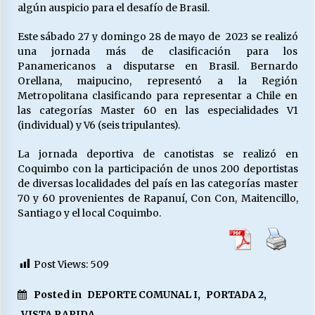
algún auspicio para el desafío de Brasil.
Este sábado 27 y domingo 28 de mayo de 2023 se realizó
Releyendo la Rerum Novarum a 135 años. “La
una jornada más de clasificación para los
cuestión social hoy”.
Panamericanos a disputarse en Brasil. Bernardo
16/05/2026
Orellana, maipucino, representó a la Región
Metropolitana clasificando para representar a Chile en
S.O.S. a los ricos, Save Our Souls (Salvar
las categorías Master 60 en las especialidades V1
Nuestras Almas)
(individual) y V6 (seis tripulantes).
30/04/2026
La jornada deportiva de canotistas se realizó en
Coquimbo con la participación de unos 200 deportistas
¿Asesores con doble sueldo?
de diversas localidades del país en las categorías master
18/04/2026
70 y 60 provenientes de Rapanuí, Con Con, Maitencillo,
Santiago y el local Coquimbo.
Chile y sus segmentos de la riqueza
06/04/2026
Post Views:
509
Posted in
DEPORTE COMUNAL I
,
PORTADA 2
,
VISTA RAPIDA