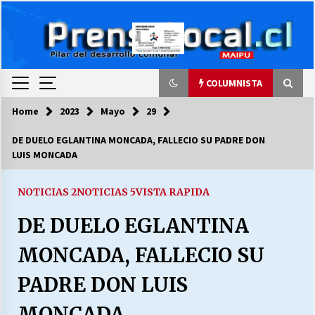
Skip
to
content
COLUMNISTA
Home
2023
Mayo
29
COLUMNISTA
DE DUELO EGLANTINA MONCADA, FALLECIO SU PADRE DON
LUIS MONCADA
Ya se ordenaron las cuentas de luz… ¿Y
cuándo van a bajar?
03/08/2026
NOTICIAS 2
NOTICIAS 5
VISTA RAPIDA
DE DUELO EGLANTINA
LA DC POR SIEMPRE.RECORDANDO 69 AÑOS DE
HISTORIA
MONCADA, FALLECIO SU
28/07/2026
PADRE DON LUIS
“ORGULLOSOS DE SER DC” SALUDA EL
CUMPLEAÑOS 69
MONCADA