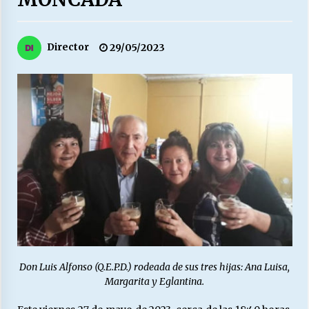
27/07/2026
MUNICIPALIDAD, TRABAJADORES, CLIMA
Director
29/05/2023
LABORAL:
13/07/2026
Escuela hospitalaria El Carmen de Maipu.
25/06/2026
¿Qué habrían dicho?
23/06/2026
VOLVER A SER ALTERNATIVA
16/06/2026
Don Luis Alfonso (Q.E.P.D.) rodeada de sus tres hijas: Ana Luisa,
Margarita y Eglantina.
MUNICIPALIDADES, HONORARIOS, DESPIDOS
28/05/2026