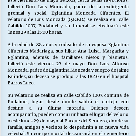
Este viernes 27 de mayo de 2023, cerca de las 18:40 horas,
falleció Don Luis Moncada, padre de la exdirigenta
gremial y social, Eglantina Moncada Cifuentes. El
Releyendo la Rerum Novarum a 135 años. “La
velatorio de Luis Moncada (Q.E.P.D.) se realiza en calle
cuestión social hoy”.
Cabildo 1007, Pudahuel y su funeral se efectuará este
16/05/2026
lunes 29 a las 15:00 horas.
A la edad de 88 años y rodeado de su esposa Eglantina
S.O.S. a los ricos, Save Our Souls (Salvar
Cifuentes Madariaga, sus hijas: Ana Luisa, Margarita y
Nuestras Almas)
Eglantina, además de familiares nietos y bisnietos,
30/04/2026
falleció este viernes 27 de mayo Don Luis Alfonso
Moncada, padre de Eglantina Moncada y suegro de Jaime
¿Asesores con doble sueldo?
Faúndez, su deceso se produjo a las 18.40 en el hospital
18/04/2026
Barros Luco.
Su velatorio se realiza en calle Cabildo 1007, comuna de
Pudahuel, lugar desde donde saldrá el cortejo con
Chile y sus segmentos de la riqueza
destino a su última morada. Quienes deseen
06/04/2026
acompañarlo, pueden concurrir hasta el lugar del velorio
o este lunes 29 de mayo al Parque del Sendero, donde su
familia, amigos y vecinos lo despedirán a su nueva vida
celestial. Su cuerpo mortal descansará en el cementerio