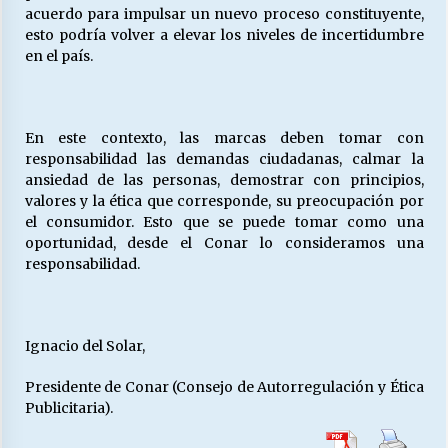
acuerdo para impulsar un nuevo proceso constituyente,
esto podría volver a elevar los niveles de incertidumbre
en el país.
Releyendo la Rerum Novarum a 135 años. “La
cuestión social hoy”.
16/05/2026
En este contexto, las marcas deben tomar con
S.O.S. a los ricos, Save Our Souls (Salvar
responsabilidad las demandas ciudadanas, calmar la
Nuestras Almas)
ansiedad de las personas, demostrar con principios,
30/04/2026
valores y la ética que corresponde, su preocupación por
el consumidor. Esto que se puede tomar como una
oportunidad, desde el Conar lo consideramos una
¿Asesores con doble sueldo?
responsabilidad.
18/04/2026
Chile y sus segmentos de la riqueza
Ignacio del Solar,
06/04/2026
Presidente de Conar (Consejo de Autorregulación y Ética
Publicitaria).