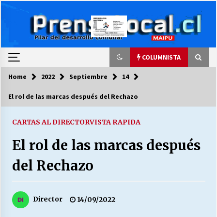
Skip
to
content
COLUMNISTA
Home
2022
Septiembre
14
COLUMNISTA
El rol de las marcas después del Rechazo
Ya se ordenaron las cuentas de luz… ¿Y
cuándo van a bajar?
CARTAS AL DIRECTOR
VISTA RAPIDA
03/08/2026
El rol de las marcas después
LA DC POR SIEMPRE.RECORDANDO 69 AÑOS DE
del Rechazo
HISTORIA
28/07/2026
Director
14/09/2022
“ORGULLOSOS DE SER DC” SALUDA EL
CUMPLEAÑOS 69