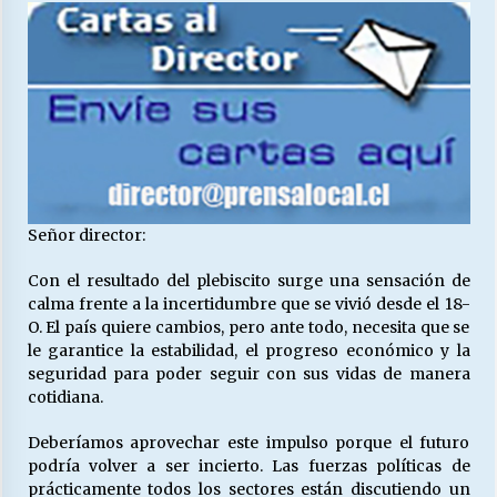
27/07/2026
MUNICIPALIDAD, TRABAJADORES, CLIMA
LABORAL:
13/07/2026
Escuela hospitalaria El Carmen de Maipu.
25/06/2026
Señor director:
¿Qué habrían dicho?
Con el resultado del plebiscito surge una sensación de
23/06/2026
calma frente a la incertidumbre que se vivió desde el 18-
O. El país quiere cambios, pero ante todo, necesita que se
le garantice la estabilidad, el progreso económico y la
VOLVER A SER ALTERNATIVA
seguridad para poder seguir con sus vidas de manera
16/06/2026
cotidiana.
Deberíamos aprovechar este impulso porque el futuro
podría volver a ser incierto. Las fuerzas políticas de
MUNICIPALIDADES, HONORARIOS, DESPIDOS
prácticamente todos los sectores están discutiendo un
28/05/2026