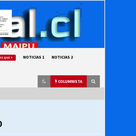
NOTICIAS 1
NOTICIAS 2
AS QUE +
COLUMNISTA
“ORGULLOSOS DE SER DC” SALUDA
EL CUMPLEAÑOS 69
O
27/07/2026