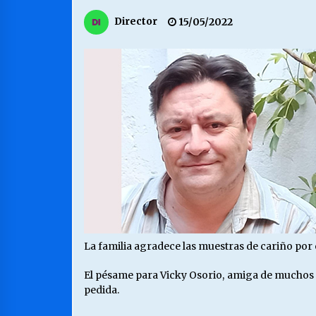
MUNICIPALIDAD, TRABAJADORES,
Director
15/05/2022
CLIMA LABORAL:
13/07/2026
VOLVER A SER ALTERNATIVA
16/06/2026
S.O.S. a los ricos, Save Our Souls
(Salvar Nuestras Almas)
30/04/2026
La familia agradece las muestras de cariño por 
El pésame para Vicky Osorio, amiga de muchos año
pedida.