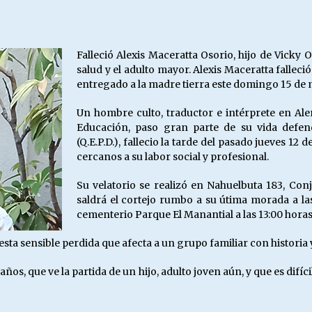
Escuela hospitalaria El Carmen de
Maipu.
25/06/2026
Falleció Alexis Maceratta Osorio, hijo de Vicky O
salud y el adulto mayor. Alexis Maceratta falleci
MUNICIPALIDADES, HONORARIOS,
entregado a la madre tierra este domingo 15 de 
DESPIDOS
28/05/2026
Un hombre culto, traductor e intérprete en Ale
Educación, paso gran parte de su vida defend
(Q.E.P.D.), fallecio la tarde del pasado jueves 1
¿Asesores con doble sueldo?
cercanos a su labor social y profesional.
18/04/2026
Su velatorio se realizó en Nahuelbuta 183, Co
saldrá el cortejo rumbo a su útima morada a las
cementerio Parque El Manantial a las 13:00 horas
esta sensible perdida que afecta a un grupo familiar con historia
s, que ve la partida de un hijo, adulto joven aún, y que es difíci