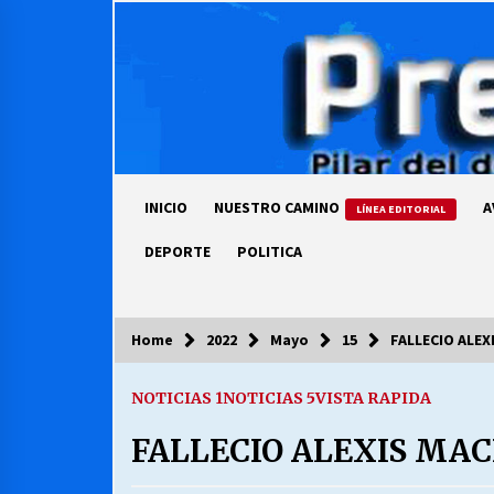
Skip
to
content
INICIO
NUESTRO CAMINO
A
LÍNEA EDITORIAL
DEPORTE
POLITICA
Home
2022
Mayo
15
FALLECIO ALEX
COLUMNISTA
NOTICIAS 1
NOTICIAS 5
VISTA RAPIDA
Ya se ordenaron las cuentas de
luz… ¿Y cuándo van a bajar?
FALLECIO ALEXIS MAC
03/08/2026