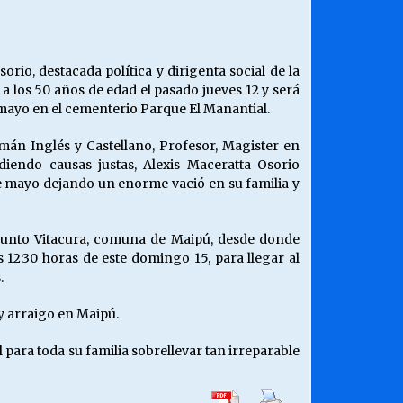
¿Qué habrían dicho?
23/06/2026
sorio, destacada política y dirigenta social de la
ó a los 50 años de edad el pasado jueves 12 y será
Releyendo la Rerum Novarum a 135
mayo en el cementerio Parque El Manantial.
años. “La cuestión social hoy”.
16/05/2026
mán Inglés y Castellano, Profesor, Magister en
iendo causas justas, Alexis Maceratta Osorio
2 de mayo dejando un enorme vació en su familia y
Chile y sus segmentos de la riqueza
06/04/2026
njunto Vitacura, comuna de Maipú, desde donde
 12:30 horas de este domingo 15, para llegar al
.
 y arraigo en Maipú.
l para toda su familia sobrellevar tan irreparable