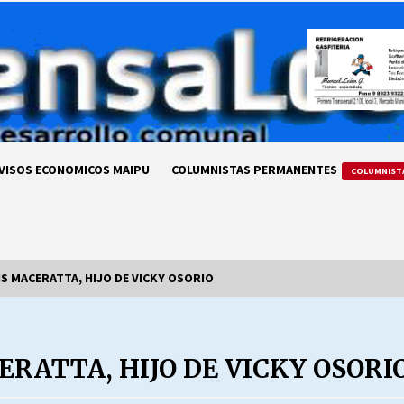
VISOS ECONOMICOS MAIPU
COLUMNISTAS PERMANENTES
COLUMNIST
IS MACERATTA, HIJO DE VICKY OSORIO
LA DC POR SIEMPRE.RECORDANDO
69 AÑOS DE HISTORIA
ERATTA, HIJO DE VICKY OSORI
28/07/2026