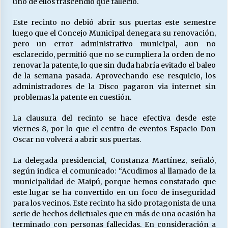
uno de ellos trascendió que falleció.
Este recinto no debió abrir sus puertas este semestre
Releyendo la Rerum Novarum a 135 años. “La
luego que el Concejo Municipal denegara su renovación,
cuestión social hoy”.
pero un error administrativo municipal, aun no
16/05/2026
esclarecido, permitió que no se cumpliera la orden de no
renovar la patente, lo que sin duda habría evitado el baleo
de la semana pasada. Aprovechando ese resquicio, los
S.O.S. a los ricos, Save Our Souls (Salvar
administradores de la Disco pagaron via internet sin
Nuestras Almas)
problemas la patente en cuestión.
30/04/2026
La clausura del recinto se hace efectiva desde este
¿Asesores con doble sueldo?
viernes 8, por lo que el centro de eventos Espacio Don
18/04/2026
Oscar no volverá a abrir sus puertas.
La delegada presidencial, Constanza Martínez, señaló,
según indica el comunicado: “Acudimos al llamado de la
Chile y sus segmentos de la riqueza
municipalidad de Maipú, porque hemos constatado que
06/04/2026
este lugar se ha convertido en un foco de inseguridad
para los vecinos. Este recinto ha sido protagonista de una
serie de hechos delictuales que en más de una ocasión ha
terminado con personas fallecidas. En consideración a