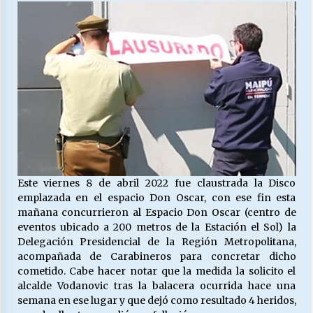
27/07/2026
MUNICIPALIDAD, TRABAJADORES, CLIMA
LABORAL:
13/07/2026
Escuela hospitalaria El Carmen de Maipu.
25/06/2026
¿Qué habrían dicho?
23/06/2026
Este viernes 8 de abril 2022 fue claustrada la Disco
emplazada en el espacio Don Oscar, con ese fin esta
mañana concurrieron al Espacio Don Oscar (centro de
eventos ubicado a 200 metros de la Estación el Sol) la
VOLVER A SER ALTERNATIVA
Delegación Presidencial de la Región Metropolitana,
16/06/2026
acompañada de Carabineros para concretar dicho
cometido. Cabe hacer notar que la medida la solicito el
alcalde Vodanovic tras la balacera ocurrida hace una
MUNICIPALIDADES, HONORARIOS, DESPIDOS
semana en ese lugar y que dejó como resultado 4 heridos,
28/05/2026