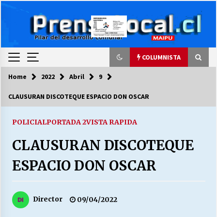
Skip
to
content
COLUMNISTA
Home
2022
Abril
9
COLUMNISTA
CLAUSURAN DISCOTEQUE ESPACIO DON OSCAR
Ya se ordenaron las cuentas de luz… ¿Y
cuándo van a bajar?
POLICIAL
PORTADA 2
VISTA RAPIDA
03/08/2026
CLAUSURAN DISCOTEQUE
LA DC POR SIEMPRE.RECORDANDO 69 AÑOS DE
ESPACIO DON OSCAR
HISTORIA
28/07/2026
Director
09/04/2022
“ORGULLOSOS DE SER DC” SALUDA EL
CUMPLEAÑOS 69